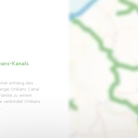
eans-Kanals
iret entlang des
lange Orléans Canal
amilie zu einem
te verbindet Orléans
..