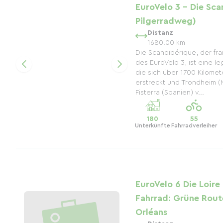
EuroVelo 3 - Die Sca
Pilgerradweg)
Distanz
1680.00 km
Die Scandibérique, der fr
des EuroVelo 3, ist eine l
die sich über 1700 Kilomet
erstreckt und Trondheim 
Fisterra (Spanien) v...
180
55
Unterkünfte
Fahrradverleiher
EuroVelo 6 Die Loir
Fahrrad: Grüne Rout
Orléans