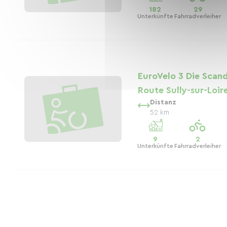
182
29
Unterkünfte
Fahrradverleiher
EuroVelo 3 Die Scan
Route Sully-sur-Loir
Distanz
52 km
9
2
Unterkünfte
Fahrradverleiher