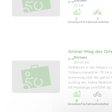
Distanz
22 km
4
2
Unterkünfte
Fahrradverleiher
Grüner Weg des Orl
Distanz
85.00 km
Radfahren in der Region Lo
Orléans-KanalsDer 78 km 
Greenway lädt die ganze F
Ausflug ein. Diese Radrou
mit Montargis und führt du.
8
1
Unterkünfte
Fahrradverleiher