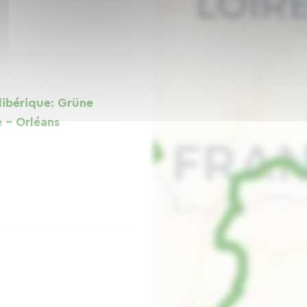
dibérique: Grüne
e - Orléans