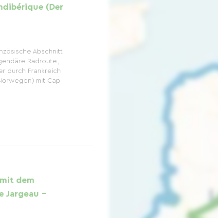
ndibérique (Der
anzösische Abschnitt
egendäre Radroute,
er durch Frankreich
(Norwegen) mit Cap
e mit dem
e Jargeau –