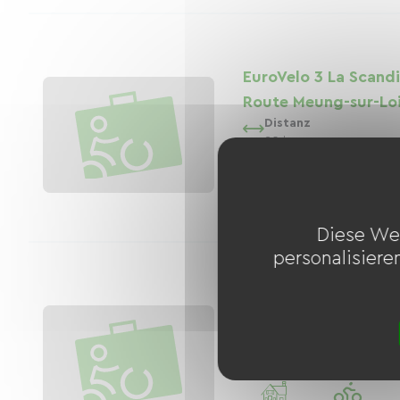
EuroVelo 3 La Scand
Route Meung-sur-Loi
Distanz
20 km
3
2
Unterkünfte
Fahrradverleiher
Diese We
personalisiere
EuroVelo 6: Vom Atl
Schwarzen Meer
Distanz
5000 km