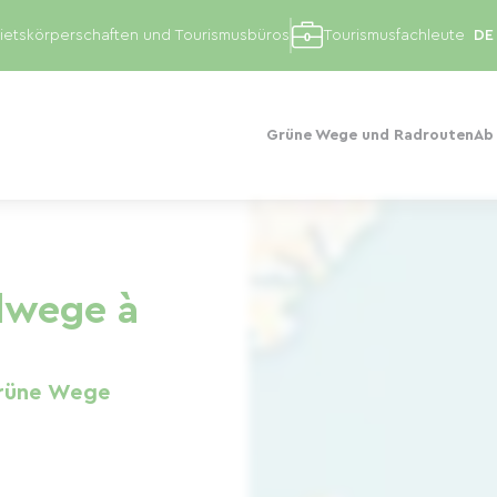
etskörperschaften und Tourismusbüros
Tourismusfachleute
Grüne Wege und Radrouten
Ab
dwege à
rüne Wege