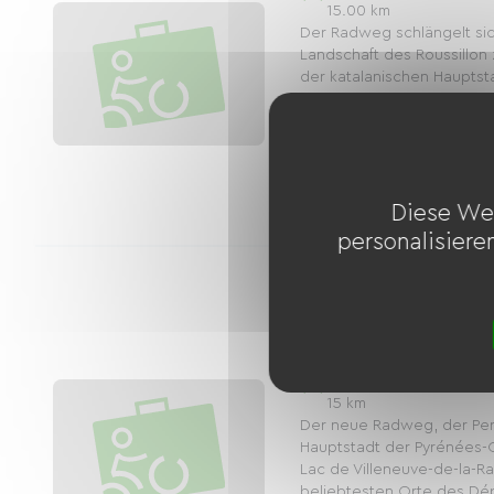
15.00 km
Der Radweg schlängelt sic
Landschaft des Roussillon
der katalanischen Hauptsta
Zwischen Meer und Monte 
auf das Aspres-Gebirge, füh
3
1
Unterkünfte
Fahrradverleiher
Diese We
personalisiere
Greenway Perpignan 
la Raho (Lac de la R
Distanz
15 km
Der neue Radweg, der Per
Hauptstadt der Pyrénées-O
Lac de Villeneuve-de-la-R
beliebtesten Orte des Dé