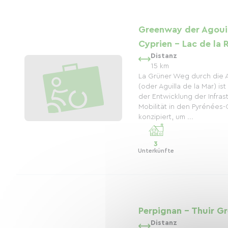
Greenway der Agouill
Cyprien – Lac de la 
Distanz
15 km
La Grüner Weg durch die A
(oder Aguilla de la Mar) ist
der Entwicklung der Infrast
Mobilität in den Pyrénées-
konzipiert, um ...
3
Unterkünfte
Perpignan - Thuir G
Distanz