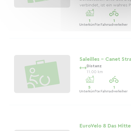
verbindet, ist ein wahres P
1
1
Unterkünfte
Fahrradverleiher
Saleilles - Canet St
Distanz
11.00 km
5
1
Unterkünfte
Fahrradverleiher
EuroVelo 8 Das Mitt