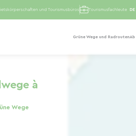
etskörperschaften und Tourismusbüros
Tourismusfachleute
Grüne Wege und Radrouten
Ab
dwege à
rüne Wege