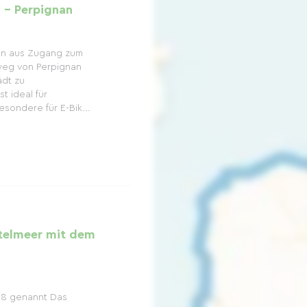
 – Perpignan
an aus Zugang zum
weg von Perpignan
ädt zu
t ideal für
sondere für E-Bik...
ttelmeer mit dem
 8 genannt Das