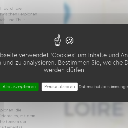
h durch die
 zwischen Perpignan,
dt, und Thuir.
Canigou, mit Blick
rt die...
bseite verwendet 'Cookies' um Inhalte und An
n und zu analysieren. Bestimmen Sie, welche 
werden dürfen
- Villeneuve de
Alle akzeptieren
Personalisieren
Datenschutzbestimmung
aho)
pignan, die
rientales, mit dem
aho (einem der
partements)