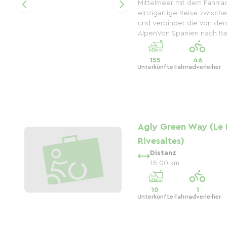
Mittelmeer mit dem Fahrra
einzigartige Reise zwisc
und verbindet die Von de
AlpenVon Spanien nach Itali
155
46
Unterkünfte
Fahrradverleiher
Agly Green Way (Le 
Rivesaltes)
Distanz
15.00 km
10
1
Unterkünfte
Fahrradverleiher