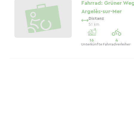
Fahrrad: Grüner Weg
Argelès-sur-Mer
Distanz
51 km
16
4
Unterkünfte
Fahrradverleiher