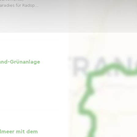
aradies für Radsp...
rand-Grünanlage
elmeer mit dem