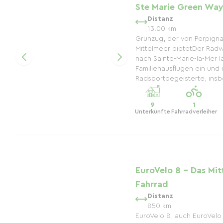
Ste Marie Green Way
Distanz
13.00 km
Grünzug, der von Perpign
Mittelmeer bietetDer Rad
nach Sainte-Marie-la-Mer l
Familienausflügen ein und is
Radsportbegeisterte, insbe
9
1
Unterkünfte
Fahrradverleiher
EuroVelo 8 – Das Mi
Fahrrad
Distanz
850 km
EuroVelo 8, auch EuroVelo