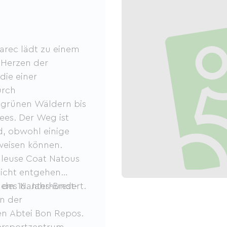
rec lädt zu einem
 Herzen der
die einer
urch
 grünen Wäldern bis
ees. Der Weg ist
d, obwohl einige
weisen können.
hleuse Coat Natous
nicht entgehen
 dem 16. Jahrhundert.
 des Nantes-Brest-
in der
en Abtei Bon Repos.
ersportzentrum