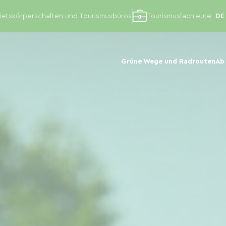
etskörperschaften und Tourismusbüros
Tourismusfachleute
Grüne Wege und Radrouten
Ab