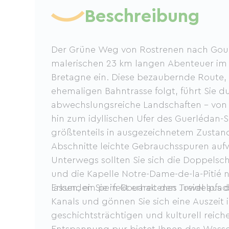
Beschreibung
Der Grüne Weg von Rostrenen nach Goua
malerischen 23 km langen Abenteuer im
Bretagne ein. Diese bezaubernde Route, 
ehemaligen Bahntrasse folgt, führt Sie d
abwechslungsreiche Landschaften – von
hin zum idyllischen Ufer des Guerlédan-S
größtenteils in ausgezeichnetem Zustan
Abschnitte leichte Gebrauchsspuren auf
Unterwegs sollten Sie sich die Doppelsc
und die Kapelle Notre-Dame-de-la-Pitié 
lassen, ein perfekt erhaltenes Juwel aus
Erkunden Sie in Gouarec den Treidelpfad
Kanals und gönnen Sie sich eine Auszeit 
geschichtsträchtigen und kulturell reich
Entspannung pur bietet Ihnen das Wass