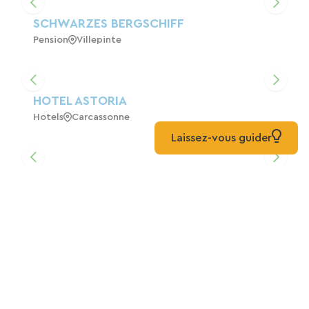
SCHWARZES BERGSCHIFF
Pension
Villepinte
HOTEL ASTORIA
Hotels
Carcassonne
Laissez-vous guider
Clos Saint Loup
Hotels
Bram
Hotel La Bastide Saint Martin In
Carcassonne
Hotels
Carcassonne