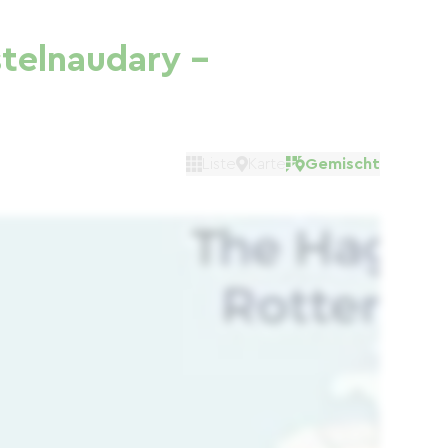
telnaudary –
Liste
Karte
Gemischt