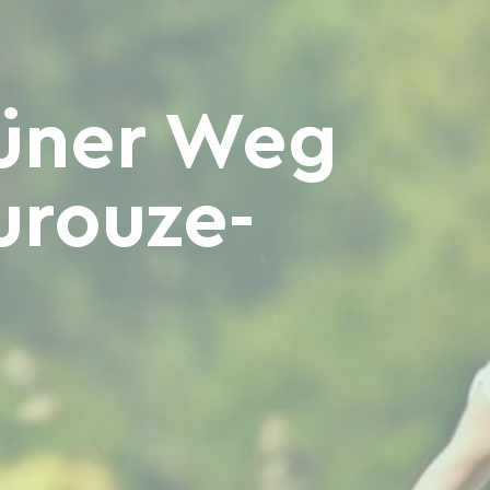
rüner Weg
urouze-