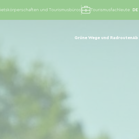
etskörperschaften und Tourismusbüros
Tourismusfachleute
Grüne Wege und Radrouten
Ab