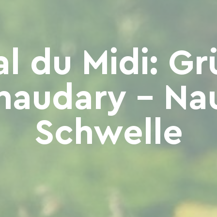
l du Midi: G
naudary – Na
Schwelle