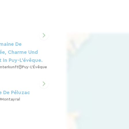
maine De
lée, Charme Und
 In Puy-L'évêque.
nterkunft
Puy-L'Évêque
e De Péluzac
Montayral