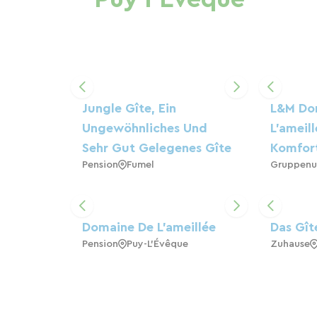
Jungle Gîte, Ein
L&M Do
Ungewöhnliches Und
L'ameil
Sehr Gut Gelegenes Gîte
Komfort
Pension
Fumel
Gruppenu
Domaine De L'ameillée
Das Gît
Pension
Puy-L'Évêque
Zuhause