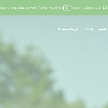
etskörperschaften und Tourismusbüros
Tourismusfachleute
Grüne Wege und Radrouten
Ab