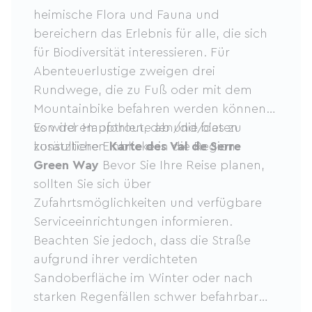
heimische Flora und Fauna und
bereichern das Erlebnis für alle, die sich
für Biodiversität interessieren. Für
Abenteuerlustige zweigen drei
Rundwege, die zu Fuß oder mit dem
Mountainbike befahren werden können,
von der Hauptroute ab und bieten
Es wird empfohlen, den/die/das zu
zusätzliche Einblicke in die Region.
konsultieren
Karte des Val de Serre
Green Way
Bevor Sie Ihre Reise planen,
sollten Sie sich über
Zufahrtsmöglichkeiten und verfügbare
Serviceeinrichtungen informieren.
Beachten Sie jedoch, dass die Straße
aufgrund ihrer verdichteten
Sandoberfläche im Winter oder nach
starken Regenfällen schwer befahrbar