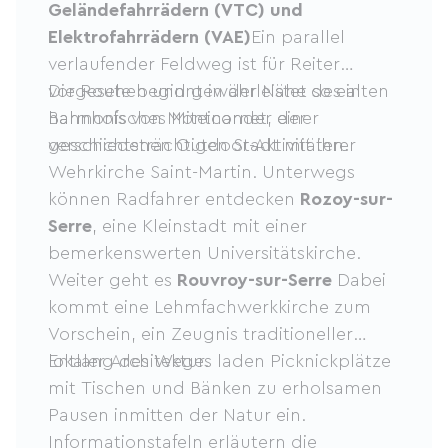
Geländefahrrädern (VTC) und
Elektrofahrrädern (VAE)
Ein parallel
verlaufender Feldweg ist für Reiter
vorgesehen und gewährleistet so ein
Die Route beginnt in der Nähe des alten
harmonisches Miteinander der
Bahnhofs von Montcornet, einer
verschiedenen Outdoor-Aktivitäten.
geschichtsträchtigen Stadt mit ihrer
Wehrkirche Saint-Martin. Unterwegs
können Radfahrer entdecken
Rozoy-sur-
Serre
, eine Kleinstadt mit einer
bemerkenswerten Universitätskirche.
Weiter geht es
Rouvroy-sur-Serre
Dabei
kommt eine Lehmfachwerkkirche zum
Vorschein, ein Zeugnis traditioneller
lokaler Architektur.
Entlang des Weges laden Picknickplätze
mit Tischen und Bänken zu erholsamen
Pausen inmitten der Natur ein.
Informationstafeln erläutern die