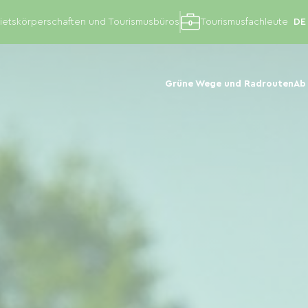
etskörperschaften und Tourismusbüros
Tourismusfachleute
Grüne Wege und Radrouten
Ab