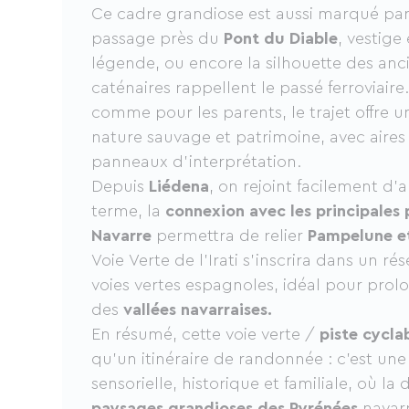
Ce cadre grandiose est aussi marqué par l
passage près du
Pont du Diable
, vestige 
légende, ou encore la silhouette des an
caténaires rappellent le passé ferroviaire
comme pour les parents, le trajet offre 
nature sauvage et patrimoine, avec aires
panneaux d’interprétation.
Depuis
Liédena
, on rejoint facilement d’a
terme, la
connexion avec les principales 
Navarre
permettra de relier
Pampelune e
Voie Verte de l’Irati s’inscrira dans un ré
voies vertes espagnoles, idéal pour prolo
des
vallées navarraises.
En résumé, cette voie verte /
piste cycla
qu’un itinéraire de randonnée : c’est un
sensorielle, historique et familiale, où l
paysages grandioses des Pyrénées
navarr