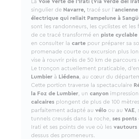
La
Voie Verte de l’Irati (Via Verde del Irat
singulier de
Navarre,
tracé sur l’
ancienne 
électrique qui reliait Pampelune à Sang
sont les randonneurs, les cyclistes et les 
de ce tracé transformé en
piste cyclable
en consulter la
carte
pour préparer sa sor
promenade courte ou excursion plus long
vise à rouvrir près de 50 km de parcours 
Le tronçon actuellement praticable, d’env
Lumbier
à
Liédena
, au cœur du départem
Cette portion traverse la spectaculaire
R
la Foz de Lumbier
, un
canyon
impression
calcaires
plongent de plus de 100 mètres. 
parfaitement adapté au
vélo
ou au
VAE
,
tunnels creusés dans la roche,
ses ponts
Irati et ses points de vue où les
vautours
dessus des promeneurs.