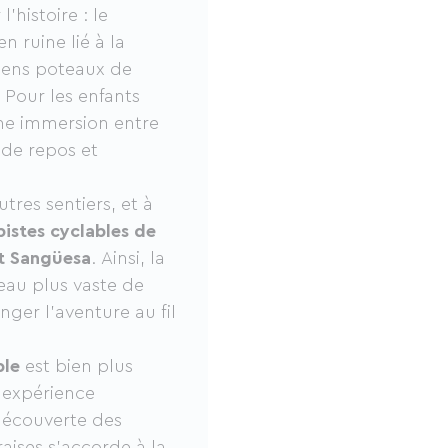
’histoire : le
en ruine lié à la
ciens poteaux de
. Pour les enfants
une immersion entre
 de repos et
utres sentiers, et à
pistes cyclables de
t Sangüesa
. Ainsi, la
seau plus vaste de
nger l’aventure au fil
ble
est bien plus
e expérience
a découverte des
aises s’accorde à la