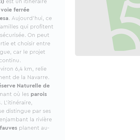
i)
est un itinéraire
voie ferrée
üesa
. Aujourd’hui, ce
familles qui profitent
sécurisée. On peut
tie et choisir entre
ue, car le projet
continu.
iron 6,4 km, relie
ent de la Navarre.
éserve Naturelle de
nant où les
parois
L’itinéraire,
 se distingue par ses
enjambant la rivière
 fauves
planent au-