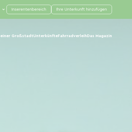
Inserentenbereich
Ihre Unterkunft hinzufügen
 einer Großstadt
Unterkünfte
Fahrradverleih
Das Magazin