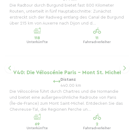
Die Radtour durch Burgund bietet fast 800 Kilometer
Routen, unterteilt in fünf Hauptabschnitte: Zunächst
erstreckt sich der Radweg entlang des Canal de Burgund
über 215 km von Auxerre nach Dijon und d...
118
11
Unterkünfte
Fahrradverleiher
V40: Die Véloscénie Paris – Mont St. Michel
Distanz
440.00 km
Die Véloscénie führt durch Chartres und die Normandie
und bietet eine außergewöhnliche Radroute von Paris
(Île-de-France) zum Mont Saint-Michel. Entdecken Sie das
Chevreuse-Tal, die Regionen Perche un...
69
2
Unterkünfte
Fahrradverleiher