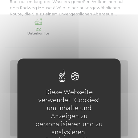
Radtour entlang des Wassers genießen!Willkommen auf
dem Radweg Meuse à Vélo, einer außergewöhnlichen
Route, die Sie zu einem unvergesslichen Abenteue...
22
Unterkünfte
Diese Webseite
verwendet 'Cookies'
um Inhalte und
Anzeigen zu
personalisieren und zu
analysieren.