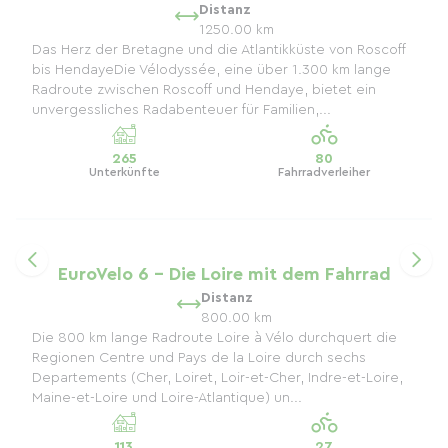
Distanz
1250.00 km
Das Herz der Bretagne und die Atlantikküste von Roscoff
bis HendayeDie Vélodyssée, eine über 1.300 km lange
Radroute zwischen Roscoff und Hendaye, bietet ein
unvergessliches Radabenteuer für Familien,...
265
80
Unterkünfte
Fahrradverleiher
EuroVelo 6 – Die Loire mit dem Fahrrad
Distanz
800.00 km
Die 800 km lange Radroute Loire à Vélo durchquert die
Regionen Centre und Pays de la Loire durch sechs
Departements (Cher, Loiret, Loir-et-Cher, Indre-et-Loire,
Maine-et-Loire und Loire-Atlantique) un...
113
27