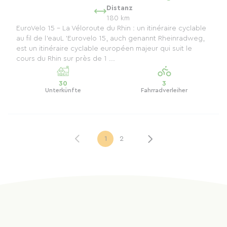
Distanz
180 km
EuroVelo 15 – La Véloroute du Rhin : un itinéraire cyclable
au fil de l’eauL 'Eurovelo 15, auch genannt Rheinradweg,
est un itinéraire cyclable européen majeur qui suit le
cours du Rhin sur près de 1 ...
30
3
Unterkünfte
Fahrradverleiher
1
2