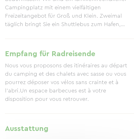
Campingplatz mit einem vielfältigen
Freizeitangebot für Groß und Klein. Zweimal
täglich bringt Sie ein Shuttlebus zum Hafen,
sodass Sie bequem den Strand erreichen und Ihr
Auto auf dem Campingplatz lassen können – für
einen entspannten Urlaub. Der Campingplatz Le
Empfang für Radreisende
Romarin ist vom 11. April bis 27. September 2015
Nous vous proposons des itinéraires au départ
geöffnet und bietet 142 Stellplätze auf 2,6 Hektar.
du camping et des chalets avec sasse ou vous
Nur 4 km vom Meer und 2 km vom Ort Argelès-
pourrez déposer vos vélos sans crainte et à
sur-Mer entfernt, zwischen dem Albères-Massiv
l'abri.Un espace barbecues est à votre
und dem Mittelmeer gelegen, bietet er
disposition pour vous retrouver.
atemberaubende Ausblicke und einen
naturnahen Urlaub im Schatten von Korkeichen,
Mimosen, Aloe Vera, Lorbeer, Eukalyptus und
Pinien. Das Team von Camping Le Romarin freut
Ausstattung
sich auf Ihren Besuch! Entdecken Sie die Region