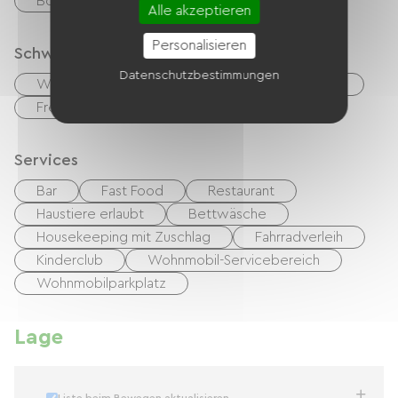
Bons CAF
Mandat International
Alle akzeptieren
Personalisieren
Schwimmbad
Datenschutzbestimmungen
Wasserpark / Wasserspielplatz / Wasserrutsche
Freibad
Gemeinschaftspool
Services
Bar
Fast Food
Restaurant
Haustiere erlaubt
Bettwäsche
Housekeeping mit Zuschlag
Fahrradverleih
Kinderclub
Wohnmobil-Servicebereich
Wohnmobilparkplatz
Lage