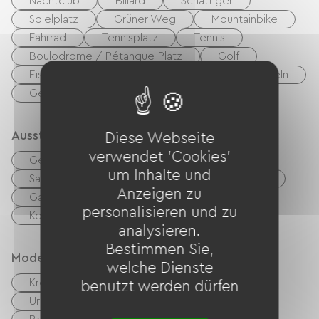
Nachtclub
Billard
Schattiger
Spielplatz
Grüner Weg
Mountainbike
Fahrrad
Tennisplatz
Tennis
Boulodrome / Pétanque-Platz
Golf
Eisbahn
Reiten
Wandern
Angeln
Gewässer
See
Und mehr
Ausstattung
Diese Webseite
verwendet 'Cookies'
Gemeinsame sanitäre Einrichtungen
um Inhalte und
Sammelwaschmaschine
Babyausstattung
Anzeigen zu
Gartenmöbel
Grillen
TV
personalisieren und zu
Kostenloses WLAN
analysieren.
Bestimmen Sie,
Modes de paiement
welche Dienste
Kreditkarte
Schecks
Bargeld
benutzt werden dürfen
Urlaubsgutscheine (ANCV)
Transfer