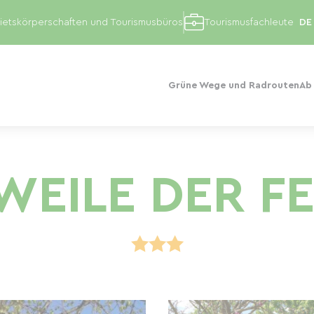
etskörperschaften und Tourismusbüros
Tourismusfachleute
Grüne Wege und Radrouten
Ab
WEILE DER F