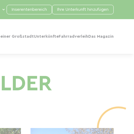
Inserentenbereich
Ihre Unterkunft hinzufügen
 einer Großstadt
Unterkünfte
Fahrradverleih
Das Magazin
ELDER