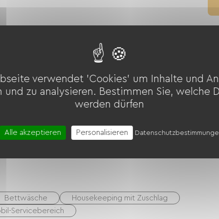
llen
Gartenmöbel
Babyausstattung
trockner
Gemeinsame sanitäre Einrichtungen
bseite verwendet 'Cookies' um Inhalte und An
n und zu analysieren. Bestimmen Sie, welche 
z
Behindertengerechte Toiletten
werden dürfen
Alle akzeptieren
Personalisieren
Datenschutzbestimmung
rlaubsgutscheine (ANCV)
Transfer
Bettwäsche
Housekeeping mit Zuschlag
il-Servicebereich