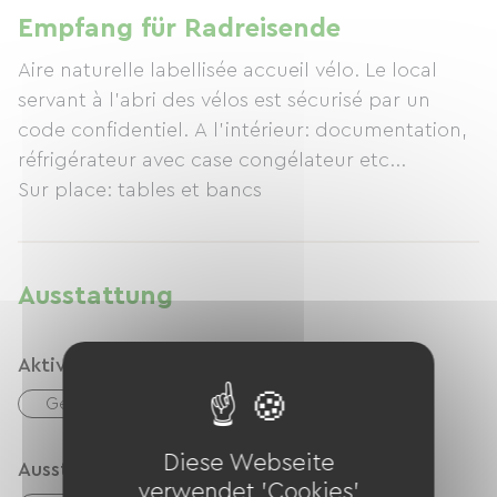
Empfang für Radreisende
Aire naturelle labellisée accueil vélo. Le local
servant à l'abri des vélos est sécurisé par un
code confidentiel. A l'intérieur: documentation,
réfrigérateur avec case congélateur etc...
Ausstattung
Aktivitäten
Gewässer
Tennisplatz
Diese Webseite
Ausstattung
verwendet 'Cookies'