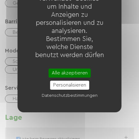
Gemeinsame sanitäre Einrichtungen
um Inhalte und
Anzeigen zu
Barrierefreiheit
personalisieren und zu
analysieren.
Behindertengerechte Toiletten
Bestimmen Sie,
welche Dienste
Modes de paiement
benutzt werden dürfen
Schecks
Bargeld
Urlaubsgutscheine (ANCV)
Alle akzeptieren
Personalisieren
Services
Datenschutzbestimmungen
Haustiere erlaubt
Lage
Liste beim Bewegen aktualisieren