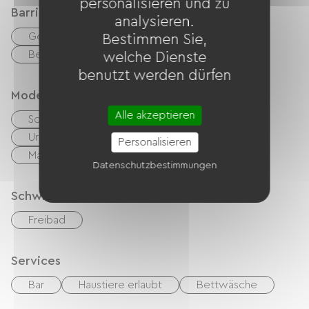
personalisieren und zu
Barrierefreiheit
analysieren.
Geeignete Unterkunft
Bestimmen Sie,
Behindertengerechte Toiletten
welche Dienste
benutzt werden dürfen
Modes de paiement
Alle akzeptieren
Schecks
Bargeld
Urlaubsgutscheine (ANCV)
Transfer
Personalisieren
Mandat International
Datenschutzbestimmungen
Schwimmbad
Freibad
Services
Bar
Haustiere erlaubt
Bettwäsche