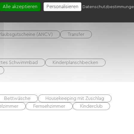
z
Behindertengerechte Toiletten
Alle akzeptieren
Personalisieren
Datenschutzbestimmung
rlaubsgutscheine (ANCV)
Transfer
ztes Schwimmbad
Kinderplanschbecken
Bettwäsche
Housekeeping mit Zuschlag
elzimmer
Fernsehzimmer
Kinderclub