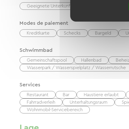
Geeignete Unterkunft
Geeigneter Parkplat
Modes de paiement
Kreditkarte
Schecks
Bargeld
U
Schwimmbad
Gemeinschaftspool
Hallenbad
Behei
Wasserpark / Wasserspielplatz / Wasserrutsche
Services
Restaurant
Bar
Haustiere erlaubt
Fahrradverleih
Unterhaltungsraum
Spi
Wohnmobil-Servicebereich
Lage