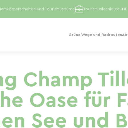
etskörperschaften und Tourismusbüros
Tourismusfachleute
Grüne Wege und Radrouten
Ab
g Champ Tille
che Oase für 
hen See und B