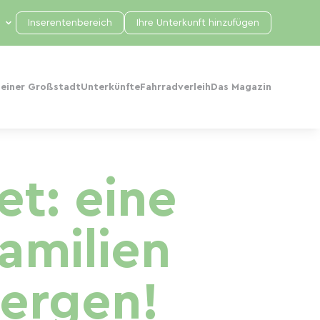
Inserentenbereich
Ihre Unterkunft hinzufügen
 einer Großstadt
Unterkünfte
Fahrradverleih
Das Magazin
t: eine
Familien
ergen!