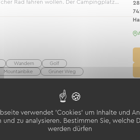
sicher Rad fahren wollen. Der Campingplatz
28
nstant Bardet gegründet und hat sich seitdem
74
Führung erhalten geblieben ist. Heute bietet unser
Ha
en eines größeren Campingplatzes, wie unser
 Sie sich in unserem beheizten Hallenbad oder
serrutschen. Hier ist das Leben friedlich,
Wandern
Golf
Mountainbike
Grüner Weg
llen
Gartenmöbel
Babyausstattung
bseite verwendet 'Cookies' um Inhalte und An
trockner
Gemeinsame sanitäre Einrichtungen
n und zu analysieren. Bestimmen Sie, welche 
werden dürfen