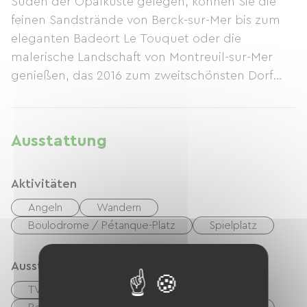
Süden der Opalküste gelegen, können Sie die
feinen Sandstrände von Berck-sur-Mer bis zum
eleganten Badeort Le Touquet oder die
malerische Landschaft von Montreuil-sur-Mer
genießen, das 2016 zum zweitschönsten Dorf
Frankreichs gekürt wurde. In freundlicher und
familiärer Atmosphäre wird während der
Sommersaison ein abwechslungsreiches
Ausstattung
Unterhaltungsprogramm für Groß und Klein
geboten.
Aktivitäten
Angeln
Wandern
Boulodrome / Pétanque-Platz
Spielplatz
Ausstattung
TV
Grillen
Gartenmöbel