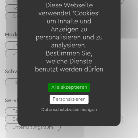
Babyausstattung
Sammelwaschmaschine
Diese Webseite
Kollektiver Wäschetrockner
verwendet 'Cookies'
Gemeinsame sanitäre Einrichtungen
um Inhalte und
Anzeigen zu
Modes de paiement
personalisieren und zu
analysieren.
Kreditkarte
Schecks
Bargeld
Bestimmen Sie,
Urlaubsgutscheine (ANCV)
Transfer
welche Dienste
benutzt werden dürfen
Schwimmbad
Hallenbad
Beheiztes Schwimmbad
Alle akzeptieren
Personalisieren
Services
Datenschutzbestimmungen
Fast Food
Bar
Haustiere erlaubt
Bettwäsche
Housekeeping mit Zuschlag
Unterhaltungsraum