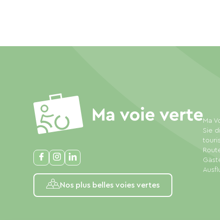
Ma Vo
Sie d
touri
Rout
Gäste
Ausfl
Nos plus belles voies vertes