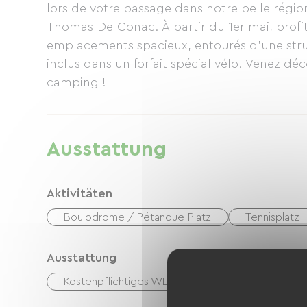
lors de votre passage dans notre belle région
Thomas-De-Conac. À partir du 1er mai, profite
emplacements spacieux, entourés d'une structu
inclus dans un forfait spécial vélo. Venez déco
camping !
Ausstattung
Aktivitäten
Boulodrome / Pétanque-Platz
Tennisplatz
Ausstattung
Kostenpflichtiges WLAN