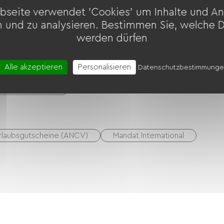
bseite verwendet 'Cookies' um Inhalte und An
n und zu analysieren. Bestimmen Sie, welche 
werden dürfen
Alle akzeptieren
Personalisieren
Datenschutzbestimmung
äte usw.)
ostenpflichtig)
rlaubsgutscheine (ANCV)
Mandat International