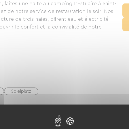
, faites une halte au camping L'Estuaire à Saint-
z de notre service de restauration le soir. Nos
re de trois haies, offrent eau et électricité
uvrir le confort et la convivialité de notre
Spielplatz