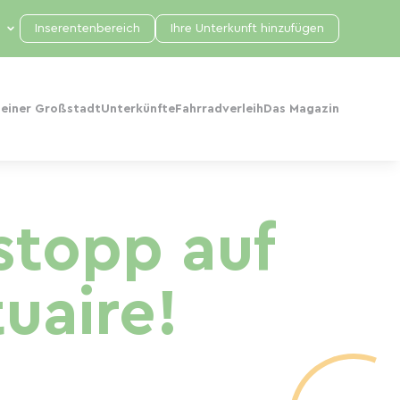
Inserentenbereich
Ihre Unterkunft hinzufügen
 einer Großstadt
Unterkünfte
Fahrradverleih
Das Magazin
stopp auf
uaire!