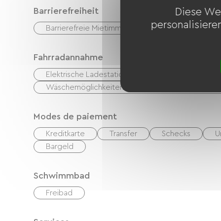
Barrierefreiheit
Diese We
personalisiere
Barrierefreie Mietimmobilie
Fahrradannahme
Elektrische Ladestation (für E-Bike-Akkus, GPS-Ger
Wäschemöglichkeiten vorhanden (kostenlos oder k
Modes de paiement
Kreditkarte
Transfer
Schecks
U
Bargeld
Schwimmbad
Freibad