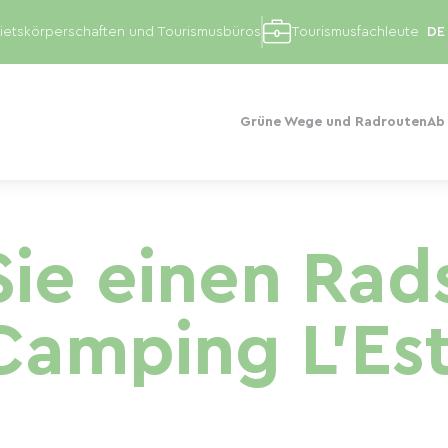
etskörperschaften und Tourismusbüros
Tourismusfachleute
Grüne Wege und Radrouten
Ab
ie einen Rad
amping L'Est