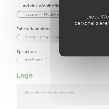
... und des Wohlbefindens
Massagen / Modellierungen
Diese We
personalisiere
Fahrradannahme
Sicherer Fahrradunterstand
Sprachen
Französisch
Lage
Liste beim Bewegen aktualisieren