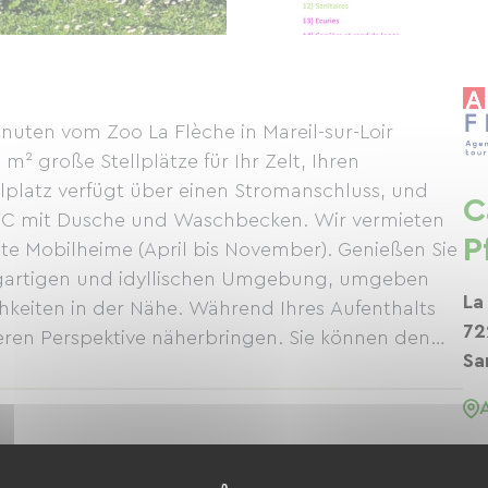
nuten vom Zoo La Flèche in Mareil-sur-Loir
 m² große Stellplätze für Ihr Zelt, Ihren
platz verfügt über einen Stromanschluss, und
C
s WC mit Dusche und Waschbecken. Wir vermieten
P
 Mobilheime (April bis November). Genießen Sie
igartigen und idyllischen Umgebung, umgeben
La
chkeiten in der Nähe. Während Ihres Aufenthalts
72
eren Perspektive näherbringen. Sie können den
Sa
d einfach die Pferde beobachten und die Freude
Y0fM