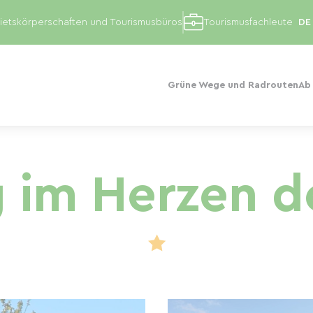
etskörperschaften und Tourismusbüros
Tourismusfachleute
Grüne Wege und Radrouten
Ab
im Herzen d