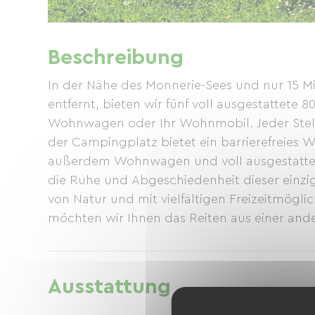
Beschreibung
In der Nähe des Monnerie-Sees und nur 15 Mi
entfernt, bieten wir fünf voll ausgestattete 80
Wohnwagen oder Ihr Wohnmobil. Jeder Stell
der Campingplatz bietet ein barrierefreie
außerdem Wohnwagen und voll ausgestattete
die Ruhe und Abgeschiedenheit dieser einz
von Natur und mit vielfältigen Freizeitmögli
möchten wir Ihnen das Reiten aus einer and
Campingplatz auch ohne Reiten besuchen un
daran genießen. https://youtu.be/0NH8wk0
Ausstattung