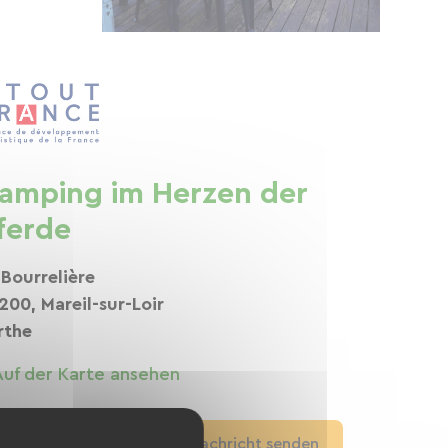
amping im Herzen der
ferde
 Bourrelière
200, Mareil-sur-Loir
rthe
Auf der Karte ansehen
Anrufen
Eine Nachricht senden