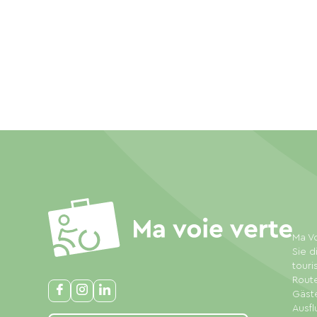
Ma Vo
Sie d
touri
Rout
Gäste
Ausfl