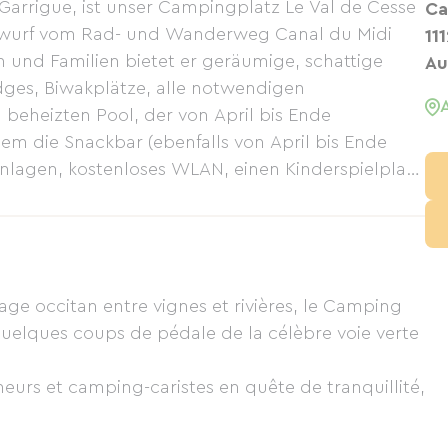
 Garrigue, ist unser Campingplatz Le Val de Cesse
Ca
inwurf vom Rad- und Wanderweg Canal du Midi
11
n und Familien bietet er geräumige, schattige
Au
dges, Biwakplätze, alle notwendigen
beheizten Pool, der von April bis Ende
em die Snackbar (ebenfalls von April bis Ende
nlagen, kostenloses WLAN, einen Kinderspielplatz
sende (Fahrradabstellplätze, Werkzeug,
ormationen). All dies in einer ruhigen,
sphäre, in der Nähe von Narbonne, Minerve und
age occitan entre vignes et rivières, le Camping
quelques coups de pédale de la célèbre voie verte
neurs et camping-caristes en quête de tranquillité,