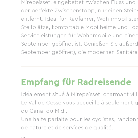
Mirepeisset, eingebettet zwischen Fluss und
der perfekte Zwischenstopp, nur einen Ste
entfernt. Ideal für Radfahrer, Wohnmobiliste
Stellplätze, komfortable Mobilheime und Lo
Serviceleistungen für Wohnmobile und einen 
September geöffnet ist. Genießen Sie außerd
September geöffnet), die modernen Sanitära
und praktische Serviceleistungen für Radrei
Ladestationen für Elektrofahrzeuge, Routeninf
familienfreundlichen und einladenden Atmo
Empfang für Radreisende
den Mittelmeerstränden.
Idéalement situé à Mirepeisset, charmant vill
Le Val de Cesse vous accueille à seulement 
du Canal du Midi.
Une halte parfaite pour les cyclistes, randon
de nature et de services de qualité.