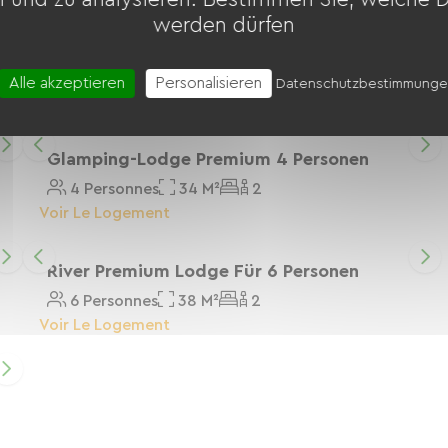
werden dürfen
PREMIUM 4-Personen-Mobilheim
4 Personnes
30 M²
2
Alle akzeptieren
Personalisieren
Datenschutzbestimmung
Voir Le Logement
Glamping-Lodge Premium 4 Personen
4 Personnes
34 M²
2
Voir Le Logement
River Premium Lodge Für 6 Personen
6 Personnes
38 M²
2
Voir Le Logement