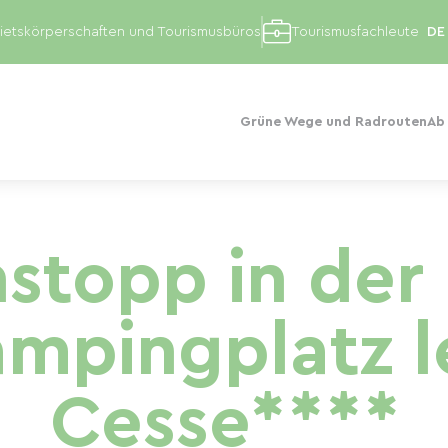
etskörperschaften und Tourismusbüros
Tourismusfachleute
Grüne Wege und Radrouten
Ab
stopp in der 
mpingplatz le
Cesse****