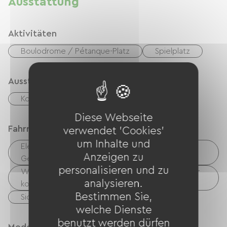
Ausstattung
Aktivitäten
Boulodrome / Pétanque-Platz
Spielplatz
Ausstattung
Kostenloses WLAN
Diese Webseite
Fahrradannahme
verwendet 'Cookies'
um Inhalte und
Elektrische Ladestation (für E-Bike-Akkus, GPS-
Anzeigen zu
Geräte usw.)
personalisieren und zu
Wäschemöglichkeiten vorhanden (kostenlos oder
analysieren.
kostenpflichtig)
Bestimmen Sie,
Sicherer Fahrradunterstand
welche Dienste
benutzt werden dürfen