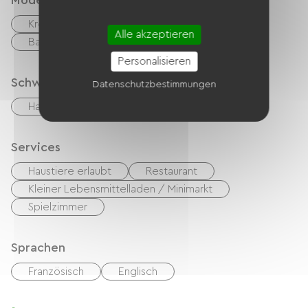
Modes de paiement
Kreditkarte
Transfer
Schecks
Alle akzeptieren
Bargeld
Urlaubsgutscheine (ANCV)
Personalisieren
Schwimmbad
Datenschutzbestimmungen
Hallenbad
Services
Haustiere erlaubt
Restaurant
Kleiner Lebensmittelladen / Minimarkt
Spielzimmer
Sprachen
Französisch
Englisch