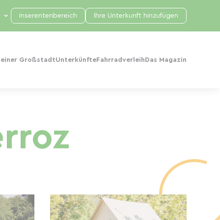
Inserentenbereich
Ihre Unterkunft hinzufügen
 einer Großstadt
Unterkünfte
Fahrradverleih
Das Magazin
rroz