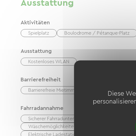
Ausstattung
Aktivitäten
Spielplatz
Boulodrome / Pétanque-Platz
Ausstattung
Kostenloses WLAN
Barrierefreiheit
Barrierefreie Mietimmobilie
Diese We
personalisiere
Fahrradannahme
Sicherer Fahrradunterstand
Reperaturset
Wäschemöglichkeiten vorhanden (kostenlos oder k
Elektrische Ladestation (für E-Bike-Akkus, GPS-Ger