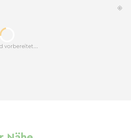
d vorbereitet...
r Nähe