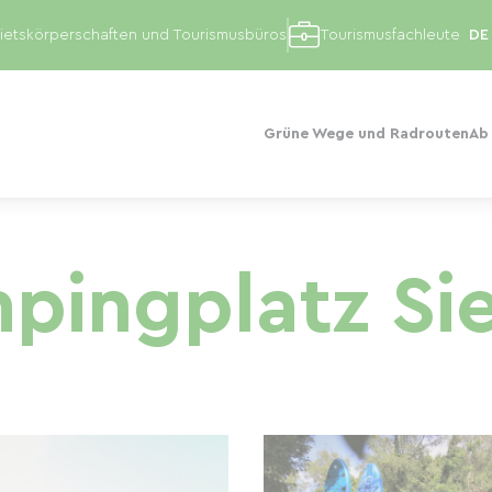
etskörperschaften und Tourismusbüros
Tourismusfachleute
Grüne Wege und Radrouten
Ab
pingplatz Sie