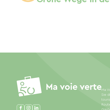
Ma Vo
Sie d
touri
Rout
Gäste