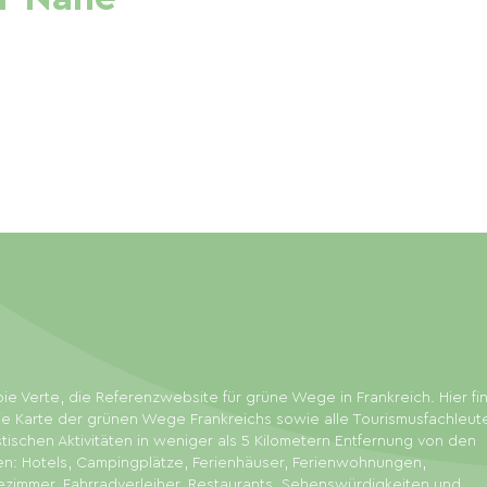
ie Verte, die Referenzwebsite für grüne Wege in Frankreich. Hier f
ie Karte der grünen Wege Frankreichs sowie alle Tourismusfachleut
stischen Aktivitäten in weniger als 5 Kilometern Entfernung von den
en: Hotels, Campingplätze, Ferienhäuser, Ferienwohnungen,
zimmer, Fahrradverleiher, Restaurants, Sehenswürdigkeiten und