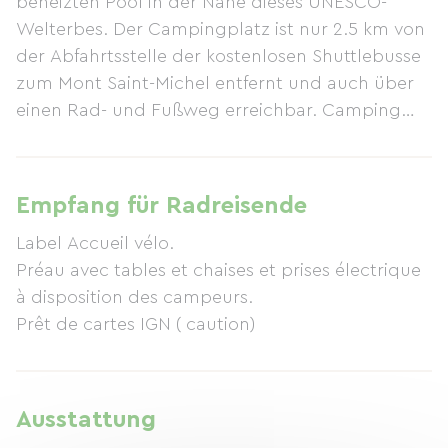
beheizten Pool in der Nähe dieses UNESCO-
Welterbes. Der Campingplatz ist nur 2.5 km von
der Abfahrtsstelle der kostenlosen Shuttlebusse
zum Mont Saint-Michel entfernt und auch über
einen Rad- und Fußweg erreichbar. Camping
aux Pommiers bietet 16 Mobilheime, 9 Chalets, 4
Bungalows (Tithome), 4 Chalet-Hotelzimmer und
einen Zigeunerwagen. Als vollwertiger
Empfang für Radreisende
Campingplatz verfügen wir über 77 Stellplätze
Label Accueil vélo.
für Wohnmobile, Wohnwagen und Zelte. Der
Préau avec tables et chaises et prises électrique
Campingplatz bietet alle Annehmlichkeiten für
à disposition des campeurs.
einen unvergesslichen Aufenthalt: beheizte
Prêt de cartes IGN ( caution)
Sanitäranlagen, private Badezimmer,
Wasserrutschen, einen Multisportplatz, Minigolf,
einen Kinderspielplatz, Tischtennisplatten, eine
Boulebahn, eine Hüpfburg, ein Trampolin und in
Ausstattung
der Hauptsaison tagsüber und abends