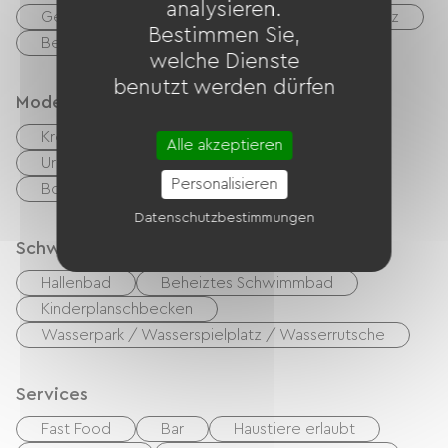
analysieren.
Geeignete Unterkunft
Geeigneter Parkplatz
Bestimmen Sie,
Behindertengerechte Toiletten
welche Dienste
benutzt werden dürfen
Modes de paiement
Kreditkarte
Schecks
Bargeld
Alle akzeptieren
Urlaubsgutscheine (ANCV)
Transfer
Personalisieren
Bons CAF
Datenschutzbestimmungen
Schwimmbad
Hallenbad
Beheiztes Schwimmbad
Kinderplanschbecken
Wasserpark / Wasserspielplatz / Wasserrutsche
Services
Fast Food
Bar
Haustiere erlaubt