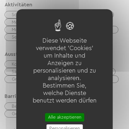
Aktivitäten
Schattiger
Spielplatz
Grüner Weg
Mountainbike
Fahrrad
Tennisplatz
Minigolf
Golf
Reiten
Wandern
See
Und mehr
Diese Webseite
verwendet 'Cookies'
Ausstattung
um Inhalte und
Anzeigen zu
Kollektiver Wäschetrockner
personalisieren und zu
Sammelwaschmaschine
Babyausstattung
analysieren.
Grillen
Gemeinsame sanitäre Einrichtungen
Bestimmen Sie,
welche Dienste
Barrierefreiheit
benutzt werden dürfen
Behindertengerechte Toiletten
Geeigneter Parkplatz
Alle akzeptieren
Personalisieren