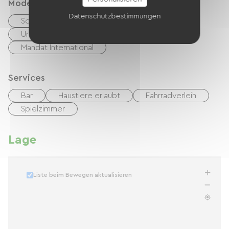
Modes de paiement
Datenschutzbestimmungen
Schecks
Bargeld
Urlaubsgutscheine (ANCV)
Mandat International
Services
Bar
Haustiere erlaubt
Fahrradverleih
Spielzimmer
Lage
Liste beim Bewegen aktualisieren