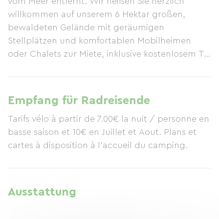
vom Meer entfernt. Wir heißen Sie herzlich
willkommen auf unserem 6 Hektar großen,
bewaldeten Gelände mit geräumigen
Stellplätzen und komfortablen Mobilheimen
oder Chalets zur Miete, inklusive kostenlosem TV
und WLAN. Genießen Sie unseren Wasserbereich
mit beheiztem Innenpool, Planschbecken, vier
Wasserrutschen und einem Planschbecken.
Empfang für Radreisende
Zahlreiche kostenlose Aktivitäten stehen Ihnen
Tarifs vélo à partir de 7.00€ la nuit / personne en
während der gesamten Saison zur Verfügung:
basse saison et 10€ en Juillet et Aout. Plans et
Minigolf, Minitennis, Tischtennis, Tischfußball,
cartes à disposition à l'accueil du camping.
Outdoor-Fitnessgeräte und vieles mehr. Im Juli
und August erwartet Sie abends ein kostenloses
Unterhaltungsprogramm mit Hüpfburgen,
Clowns, Zauberern, Karaoke und vielem mehr.
Ausstattung
Besuchen Sie während Ihres Aufenthalts
wunderschöne historische Stätten wie das