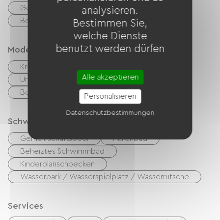
Geeigneter Parkplatz
analysieren.
Behindertengerechte Toiletten
Bestimmen Sie,
welche Dienste
benutzt werden dürfen
Modes de paiement
Kreditkarte
Bargeld
Alle akzeptieren
Urlaubsgutscheine (ANCV)
Transfer
Bons CAF
Mandat International
Personalisieren
Datenschutzbestimmungen
Schwimmbad
Gemeinschaftspool
Hallenbad
Beheiztes Schwimmbad
Kinderplanschbecken
Wasserpark / Wasserspielplatz / Wasserrutsche
Services