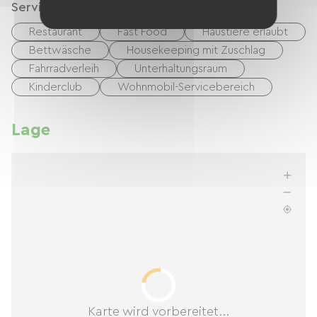
Services
Restaurant
Fast Food
Haustiere erlaubt
Bettwäsche
Housekeeping mit Zuschlag
Fahrradverleih
Unterhaltungsraum
Kinderclub
Wohnmobil-Servicebereich
Lage
Karte wird vorbereitet...