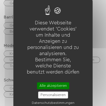
d’Chalain.
Gemeinsame sanitäre Einrichtungen
Barrierefreiheit
Diese Webseite
Geeigneter Parkplatz
verwendet 'Cookies'
Behindertengerechte Toiletten
um Inhalte und
Anzeigen zu
Modes de paiement
personalisieren und zu
analysieren.
Kreditkarte
Schecks
Bargeld
Bestimmen Sie,
Urlaubsgutscheine (ANCV)
Restaurantkarten
welche Dienste
Transfer
Bons CAF
benutzt werden dürfen
Schwimmbad
Alle akzeptieren
Gemeinschaftspool
Hallenbad
Kinderplanschbecken
Personalisieren
Datenschutzbestimmungen