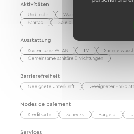
Aktivitäten
Und mehr
Wandern
Reiten
Gol
Fahrrad
Spielplatz
Schattiger
Ausstattung
Kostenloses WLAN
TV
Sammelwasch
Gemeinsame sanitäre Einrichtungen
Barrierefreiheit
Geeignete Unterkunft
Geeigneter Parkplat
Modes de paiement
Kreditkarte
Schecks
Bargeld
U
Services