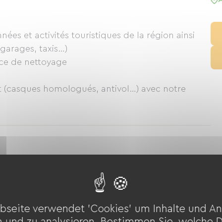
es et activités touristiques de la région ainsi
 garages, taxis…)
ace de nettoyage
t (casques homologués, antivol…) avec notre
 repasser)
lle privatisable pour les groupes sur simple
 repas (sur réservation)
bseite verwendet 'Cookies' um Inhalte und An
n und zu analysieren. Bestimmen Sie, welche 