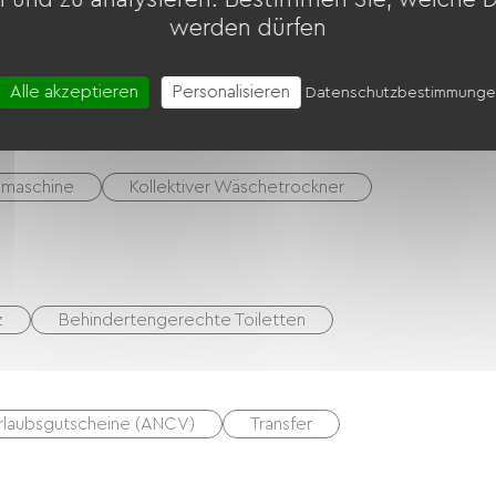
werden dürfen
f
Boulodrome / Pétanque-Platz
Tennis
Alle akzeptieren
Personalisieren
Datenschutzbestimmung
maschine
Kollektiver Wäschetrockner
z
Behindertengerechte Toiletten
rlaubsgutscheine (ANCV)
Transfer