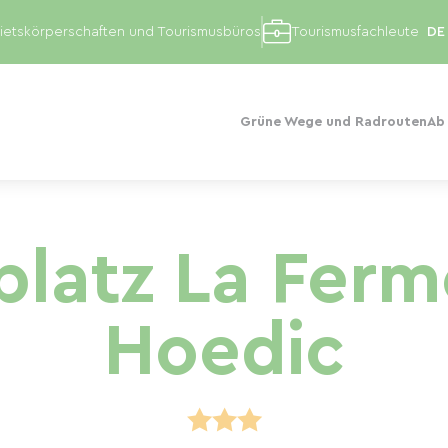
etskörperschaften und Tourismusbüros
Tourismusfachleute
Grüne Wege und Radrouten
Ab
latz La Ferm
Hoedic