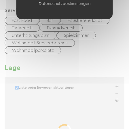
Datenschutzbestimmungen
Services
Fast Food
Bar
Haustiere erlaubt
TV-Verleih
Fahrradverleih
Unterhaltungsraum
Spielzimmer
Wohnmobil-Servicebereich
Wohnmobilparkplatz
Lage
Liste beim Bewegen aktualisieren