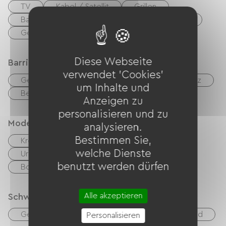
TV
Kabel / Satellit
Grillen
Babyausstattung
Sammelwaschmaschine
Gemeinsame sanitäre Einrichtungen
Diese Webseite
Barrierefreiheit
verwendet 'Cookies'
Geeignete Unterkunft
Geeigneter Parkplatz
um Inhalte und
Behindertengerechte Toiletten
Anzeigen zu
personalisieren und zu
Modes de paiement
analysieren.
Bestimmen Sie,
Kreditkarte
Schecks
Bargeld
welche Dienste
Urlaubsgutscheine (ANCV)
Transfer
benutzt werden dürfen
Bons CAF
Alle akzeptieren
Schwimmbad
Gemeinschaftspool
Beheiztes Schwimmbad
Personalisieren