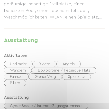
geräumige, schattige Stellplätze, einen
beheizten Pool, einen Lebensmittelladen,
Waschmöglichkeiten, WLAN, einen Spielplatz,
eine Boulebahn, eine Snackbar und vieles mehr.
Sylvie und Damien freuen sich darauf, Sie zu
begrüßen und alles dafür zu tun, dass Sie einen
Ausstattung
angenehmen Aufenthalt genießen.
Aktivitäten
Und mehr
Riviere
Angeln
Wandern
Boulodrome / Pétanque-Platz
Fahrrad
Grüner Weg
Spielplatz
Billard
Ausstattung
Cyber ​​Space / Internet-Zugangsterminals