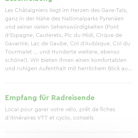
Les Châtaigniers liegt im Herzen des Gave-Tals,
ganz in der Nähe des Nationalparks Pyrenäen
und seiner vielen Sehenswürdigkeiten (Pont
d'Espagne, Cauterets, Pic du Midi, Cirque de
Gavarnie, Lac de Gaube, Col d'Aubisque, Col du
Tourmalet … und Hunderte weitere, ebenso
schöne!). Wir bieten Ihnen einen komfortablen
und ruhigen Aufenthalt mit herrlichem Blick auf
das Tal und die umliegenden Berge. Nur 2 km
von Argelès-Gazost und 15 km von Lourdes
entfernt, befinden wir uns in der Nähe aller
Empfang für Radreisende
Annehmlichkeiten. Genießen Sie unseren
Local pour garer votre vélo, prêt de fiches
Swimmingpool, den Kinderspielplatz, die
d'itinéraires VTT et cyclo, conseils
geräumigen, schattigen oder halbschattigen
Stellplätze und die Chalets mit direktem Blick ins
Tal! Wir stehen Ihnen täglich für Fragen zur