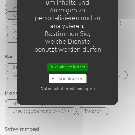
12 Jahren die ganze Saison über kostenlos
um Inhalte und
Gemeinsame sanitäre Einrichtungen
willkommen heißen. Dank unserer Tennisplätze,
Anzeigen zu
Kollektiver Wäschetrockner
Sportplätze, Boulebahn und des Minibauernhofs
personalisieren und zu
Sammelwaschmaschine
Babyausstattung
werden Sie als Familie jede Menge Spaß haben.
analysieren.
Gartenmöbel
Grillen
TV
Möchten Sie die Region erkunden? Mieten Sie
Bestimmen Sie,
Cyber ​​Space / Internet-Zugangsterminals
welche Dienste
Fahrräder an unserer Information. Unser Team
benutzt werden dürfen
gibt Ihnen gerne Tipps für Ihre Tagesausflüge.
Barrierefreiheit
Im Juli/August können Sie außerdem in unserem
Reitzentrum reiten oder Ponyreiten. Wenn Sie
Alle akzeptieren
Behindertengerechte Toiletten
Hunger verspüren, empfängt Sie unser
Geeigneter Parkplatz
Geeignete Unterkunft
Personalisieren
Restaurant jeden Abend mit regionalen
Datenschutzbestimmungen
Spezialitäten. Besuchen Sie auch unsere
Modes de paiement
Snackbar mit Speisen zum Mitnehmen, darunter
Kreditkarte
Schecks
Pizza aus dem Holzofen. Unser Minimarkt ist
Urlaubsgutscheine (ANCV)
Transfer
ideal für Ihre täglichen Einkäufe. Für
abwechslungsreiche Tage und Abende
Schwimmbad
organisiert unser Team im Juni, Juli und August