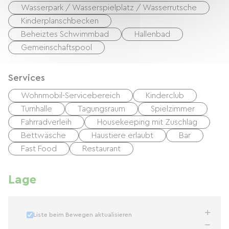
Wettbewerbe, Shows und Konzerte für Jung und
Wasserpark / Wasserspielplatz / Wasserrutsche
Alt. Wir bieten geräumige, übersichtlich
Kinderplanschbecken
markierte Stellplätze für Camper mit
Beheiztes Schwimmbad
Hallenbad
Wohnwagen, Zelt oder Wohnmobil. Unsere
Gemeinschaftspool
neuen Sanitäranlagen mit separatem
Kinderbereich stehen Ihnen ebenfalls zur
Services
Verfügung. Darüber hinaus bieten wir luxuriöse
Wohnmobil-Servicebereich
Kinderclub
Unterkünfte für bis zu 7 Personen an.
Turnhalle
Tagungsraum
Spielzimmer
Fahrradverleih
Housekeeping mit Zuschlag
Bettwäsche
Haustiere erlaubt
Bar
Fast Food
Restaurant
Lage
Liste beim Bewegen aktualisieren