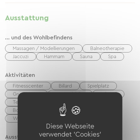
La piste cyclable la plus proche et la plus
Chic mit modernen und luxuriösen Unterkünften
agréable est la Vélodyssée ! Il s'agit de la plus
für bis zu sechs Personen. Zum Schutz der
Ausstattung
grande piste cyclable de la région. En
Umwelt und für das Wohlbefinden der Eltern
l'empruntant, vous pourrez longer une très
sind Autos in den Feriendörfern nicht gestattet.
... und des Wohlbefindens
grande partie de la côte atlantique.
Für Kinder wurde in der Nähe des
Minibauernhofs ein neuer Spielplatz mit
Massagen / Modellierungen
Balneotherapie
Balancier- und Klettergerüsten sowie einer
Jaccuzi
Hammam
Sauna
Spa
Seilrutsche angelegt! Spaß ist garantiert! Der
Campingplatz bietet seinen Gästen zahlreiche
Aktivitäten
Einrichtungen für einen gelungenen Urlaub,
Fitnesscenter
Billard
Spielplatz
darunter einen großen, 2.000 m² großen
Grüner Weg
Mountainbike
Fahrrad
Wasserpark mit vier Pools (drei davon beheizt),
Tennisplatz
Tennis
Wasserrutschen, Wasserspielen, einem
Boulodrome / Pétanque-Platz
Reiten
Strömungskanal und sogar einem Whirlpool.
Wandern
Angeln
Und mehr
Ihre Kinder werden besonders die Kinderclubs
Diese Webseite
„Ibou“ und „Minibou“ lieben, die Kinder von 4 bis
verwendet 'Cookies'
Ausstattung