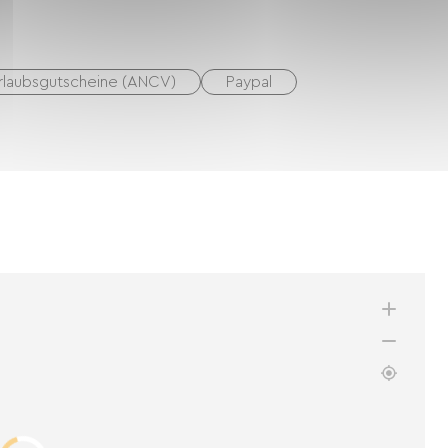
rlaubsgutscheine (ANCV)
Paypal