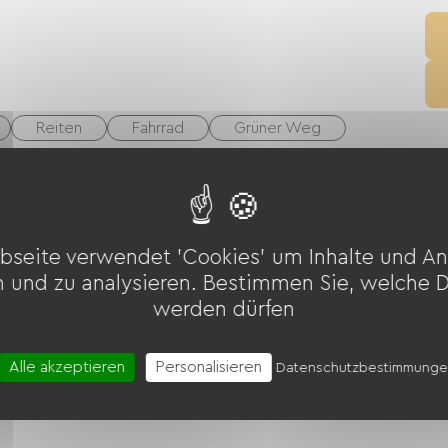
Reiten
Fahrrad
Grüner Weg
yausstattung
Fön
Bügelausrüstung
bseite verwendet 'Cookies' um Inhalte und An
n und zu analysieren. Bestimmen Sie, welche 
werden dürfen
s Gelände
Alle akzeptieren
Personalisieren
Datenschutzbestimmung