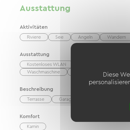
Ausstattung
Aktivitäten
Riviere
See
Angeln
Wandern
Ausstattung
Kostenloses WLAN
Gartenmöbel
Bab
Waschmaschine
Wäschetrockner
Diese We
personalisiere
Beschreibung
Terrasse
Garage
Privates, umzäunte
Komfort
Kamin