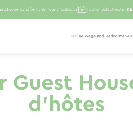
etskörperschaften und Tourismusbüros
Tourismusfachleute
Grüne Wege und Radrouten
Ab
r Guest Hous
d'hôtes