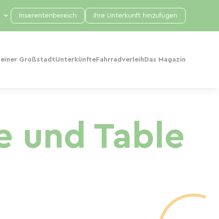
Inserentenbereich
Ihre Unterkunft hinzufügen
 einer Großstadt
Unterkünfte
Fahrradverleih
Das Magazin
e und Table