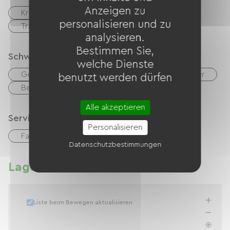
Anzeigen zu
Kreditkarte
Schecks
Bargeld
personalisieren und zu
Transfer
analysieren.
Bestimmen Sie,
Schwimmbad
welche Dienste
Gemeinsamer Swimmingpool mit dem Eigentümer
benutzt werden dürfen
Beheiztes Schwimmbad
Alle akzeptieren
Services
Personalisieren
Fahrradverleih
Datenschutzbestimmungen
Lage
Liste beim Bewegen aktualisieren