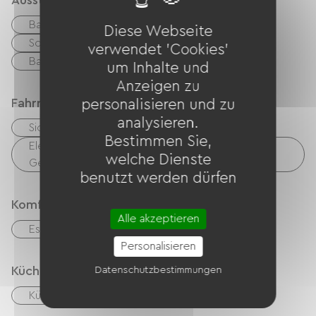
Ausstattung
Balkon / Terrasse
Kostenloses WLAN
Diese Webseite
Schlafsaal / Mehrbettzimmer
verwendet 'Cookies'
Badezimmer mit Dusche
Kessel
um Inhalte und
Anzeigen zu
Fahrradannahme
personalisieren und zu
analysieren.
Sicherer Fahrradunterstand
Bestimmen Sie,
Elektrische Ladestation (für E-Bike-Akkus, GPS-
welche Dienste
Geräte usw.)
benutzt werden dürfen
Komfort
Alle akzeptieren
Essbereich im Freien
Personalisieren
Küche
Datenschutzbestimmungen
Küche
Kühlschrank