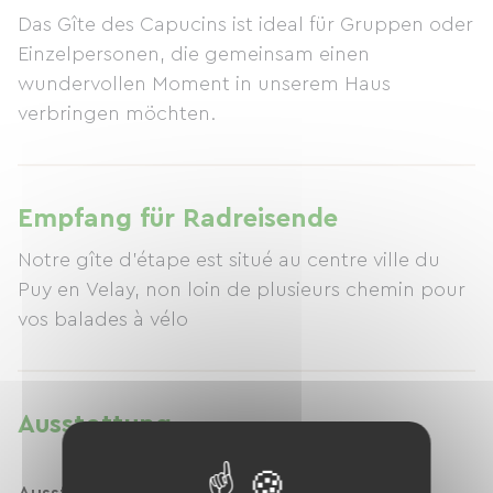
Das Gîte des Capucins ist ideal für Gruppen oder
Einzelpersonen, die gemeinsam einen
wundervollen Moment in unserem Haus
verbringen möchten.
Empfang für Radreisende
Notre gîte d'étape est situé au centre ville du
Puy en Velay, non loin de plusieurs chemin pour
vos balades à vélo
Ausstattung