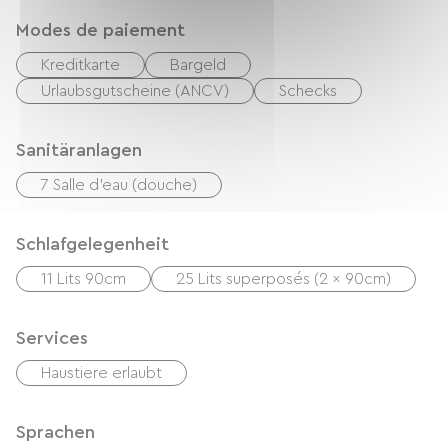
Modes de paiement
Kreditkarte
Bargeld
Urlaubsgutscheine (ANCV)
Schecks
Sanitäranlagen
7 Salle d'eau (douche)
Schlafgelegenheit
11 Lits 90cm
25 Lits superposés (2 x 90cm)
Services
Haustiere erlaubt
Sprachen