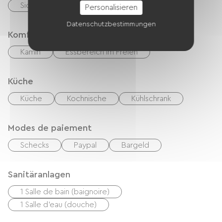
Sicherer Fahrradunterstand
Personalisieren
Datenschutzbestimmungen
Komfort
Kamin
Essbereich im Freien
Küche
Küche
Kochnische
Kühlschrank
Modes de paiement
Schecks
Paypal
Bargeld
Sanitäranlagen
1 Salle de bain (baignoire)
1 Salle d'eau (douche)