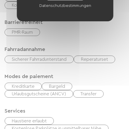
Kostenloses WLAN
Datenschutzbestimmungen
Barrierefreiheit
PMR-Raum
Fahrradannahme
Sicherer Fahrradunterstand
Reperaturset
Modes de paiement
Kreditkarte
Bargeld
Urlaubsgutscheine (ANCV)
Transfer
Services
Haustiere erlaubt
Kostenlose Parkplätze in unmittelbarer Nähe