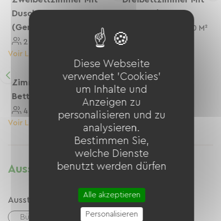
Dusche
Dusche/WC
(Gemeinschaftstoilette)
3 Personnes
20 M²
2 Personnes
10 M²
Voir Le Logement
Voir Le Logement
Diese Webseite
verwendet 'Cookies'
Zimmer Mit 4
um Inhalte und
Betten, Dusche/WC
Anzeigen zu
4 Personnes
23 M²
personalisieren und zu
Voir Le Logement
analysieren.
Bestimmen Sie,
welche Dienste
benutzt werden dürfen
Ausstattung
Alle akzeptieren
Ausstattung
Personalisieren
Büro-/Remote-Arbeitsplatz