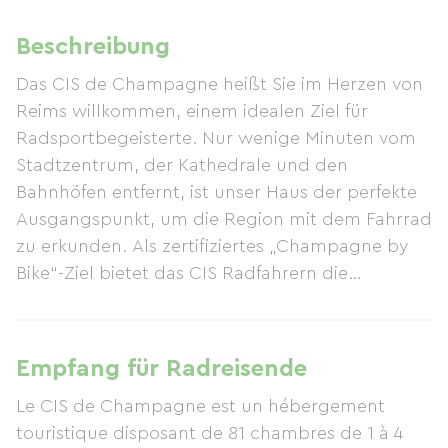
Beschreibung
Das CIS de Champagne heißt Sie im Herzen von
Reims willkommen, einem idealen Ziel für
Radsportbegeisterte. Nur wenige Minuten vom
Stadtzentrum, der Kathedrale und den
Bahnhöfen entfernt, ist unser Haus der perfekte
Ausgangspunkt, um die Region mit dem Fahrrad
zu erkunden. Als zertifiziertes „Champagne by
Bike“-Ziel bietet das CIS Radfahrern die
passende Ausrüstung und Services: sichere
Fahrradabstellplätze, Reparatursets und eine
Wasserstation. Alles ist darauf ausgerichtet, Ihre
Empfang für Radreisende
Reise so angenehm wie möglich zu gestalten,
Le CIS de Champagne est un hébergement
egal ob Sie eine mehrtägige Tour oder einen
touristique disposant de 81 chambres de 1 à 4
Kurztrip planen. Nur 500 Meter entfernt bietet