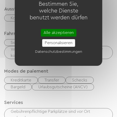
Bestimmen Sie,
Ausstattung
welche Dienste
benutzt werden dürfen
Kostenloses WLAN
Alle akzeptieren
Fahrradannahme
Sicherer Fahrradunterstand
Personalisieren
Wäschemöglichkeiten vorhanden (kostenlos oder
Datenschutzbestimmungen
kostenpflichtig)
Modes de paiement
Kreditkarte
Transfer
Schecks
Bargeld
Urlaubsgutscheine (ANCV)
Services
Gebührenpflichtige Parkplätze sind vor Ort