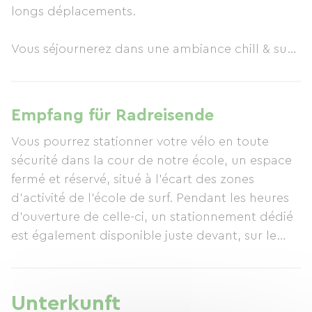
longs déplacements.
Vous séjournerez dans une ambiance chill & surf,
conviviale et décontractée. Le logement est
partagé avec d’autres surfeurs ou élèves de
l’école de surf et de bodyboard HCL : cuisine,
Empfang für Radreisende
salle de bain, salon et chambres sont des
Vous pourrez stationner votre vélo en toute
espaces communs, pensés pour favoriser les
sécurité dans la cour de notre école, un espace
rencontres et les échanges.
fermé et réservé, situé à l’écart des zones
d’activité de l’école de surf. Pendant les heures
C’est aussi l’endroit parfait pour se détendre
d’ouverture de celle-ci, un stationnement dédié
après une journée de vélo ou de découverte :
est également disponible juste devant, sur le
tout est accessible à pied, que ce soit la plage,
parking prévu à cet effet.
les commerces ou les spots de coucher de soleil.
Le logement est idéalement situé à proximité
Enfin, si vous le souhaitez, vous pourrez profiter
Unterkunft
immédiate de la Vélodyssée (EuroVelo 1),