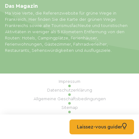
Das Magazin
Ma Voie Verte, die Referenzwebsite für grüne Wege in
Frankreich. Hier finden Sie die Karte der grünen Wege
Frankreichs sowie alle Tourismusfachleute und touristischen
Aktivitäten in weniger als 5 Kilometern Entfernung von den
Routen: Hotels, Campingplätze, Ferienhäuser,
Ferienwohnungen, Gästezimmer, Fahrradverleiher,
Restaurants, Sehenswürdigkeiten und Ausflugsziele.
Impressum
Datenschutzerklärung
Allgemeine Geschäftsbedingungen
Sitemap
Cookie-Einstellungen
Umsetzung: Mill, Privas
Laissez-vous guider
© 2026 Ma Voie Verte Alle Rechte vorbehalten