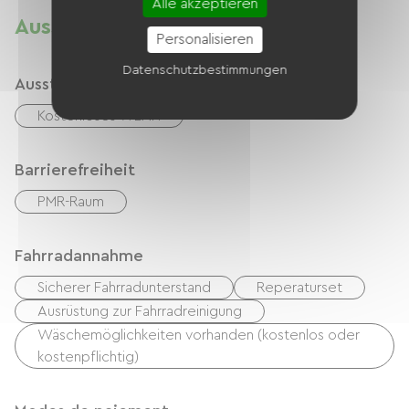
Alle akzeptieren
Ausstattung
Personalisieren
Datenschutzbestimmungen
Ausstattung
Kostenloses WLAN
Barrierefreiheit
PMR-Raum
Fahrradannahme
Sicherer Fahrradunterstand
Reperaturset
Ausrüstung zur Fahrradreinigung
Wäschemöglichkeiten vorhanden (kostenlos oder
kostenpflichtig)