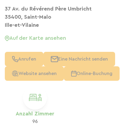
37 Av. du Révérend Père Umbricht
35400, Saint-Malo
Ille-et-Vilaine
Auf der Karte ansehen
Anrufen
Eine Nachricht senden
Website ansehen
Online-Buchung
Anzahl Zimmer
96