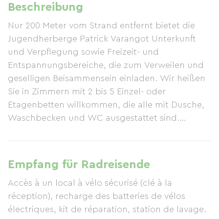
Beschreibung
Nur 200 Meter vom Strand entfernt bietet die
Jugendherberge Patrick Varangot Unterkunft
und Verpflegung sowie Freizeit- und
Entspannungsbereiche, die zum Verweilen und
geselligen Beisammensein einladen. Wir heißen
Sie in Zimmern mit 2 bis 5 Einzel- oder
Etagenbetten willkommen, die alle mit Dusche,
Waschbecken und WC ausgestattet sind.
Bettwäsche und Decken sind inklusive.
Handtücher und bezogene Betten sind gegen
Aufpreis erhältlich. Das Frühstück (im Preis
Empfang für Radreisende
inbegriffen) wird täglich von 7:30 bis 9:30 Uhr in
Accès à un local à vélo sécurisé (clé à la
Buffetform serviert. Mittag- und Abendessen
réception), recharge des batteries de vélos
erhalten Sie in unserem
électriques, kit de réparation, station de lavage.
Selbstbedienungsrestaurant, das montags bis