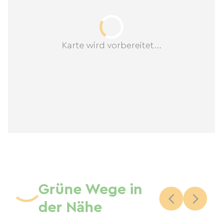
sondern bezeichnet sich selbst als GÄSTEHAUS!
Sie wohnen bei einem Gastgeber in einem völlig
unabhängigen Haus, in dem die beiden Häuser
Karte wird vorbereitet...
(Ihr Haus und das des Eigentümers)
nebeneinander existieren: eine gemeinsame
Zufahrt, ein gemeinsamer Park, ein gemeinsamer
Swimmingpool, wobei die Privatsphäre, Ruhe
und Erholung für jedes der Häuser gewahrt
bleiben (die gegenseitig durch Zedern
abgeschirmt sind). Der beheizte Swimmingpool
steht den Gästen zur Verfügung und kann
gelegentlich auch von den Eigentümern genutzt
werden.
Grüne Wege in
Geografische Lage: * 2 Gehminuten von
der Nähe
Geschäften, 15 Minuten vom TGV-Bahnhof, in der