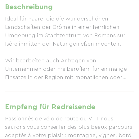
Beschreibung
Ideal für Paare, die die wunderschönen
Landschaften der Drôme in einer herrlichen
Umgebung im Stadtzentrum von Romans sur
Isère inmitten der Natur genießen möchten.
Wir bearbeiten auch Anfragen von
Unternehmen oder Freiberuflern für einmalige
Einsätze in der Region mit monatlichen oder
wöchentlichen Mietoptionen.
Genießen Sie einen angenehmen Aufenthalt in
Empfang für Radreisende
unserem wunderschönen Gästehaus in einer
Passionnés de vélo de route ou VTT nous
seltenen und außergewöhnlichen Lage im
saurons vous conseiller des plus beaux parcours,
Stadtzentrum: ein 2000 m² großer Park mit
adaptés à votre plaisir : montagne, vignes, bord
beheiztem Swimmingpool und prächtigen