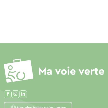
Nähe wichtiger Autobahnrouten.
* Nur 5 Minuten mit dem Fahrrad oder zu Fuß
entfernt, gönnen Sie sich einen Spaziergang am
Ufer der Isère oder in den Obstgärten und
genießen Sie die herrlichen Düfte der Natur.
Tausende Kilometer Radwege führen von
Romans über den Greenway nach Marseille und
sind direkt vom Haus aus erreichbar. Wochen-
oder monatsweise Anmietung möglich. Wir
erstellen Ihnen gerne ein individuelles
Preisangebot. Rufen Sie uns einfach an. In der
Sommersaison von Mai bis September werden
die Unterkünfte hauptsächlich wochenweise
vermietet.
Die Kurtaxe ist im Preis inbegriffen, basierend auf
2 Personen für einen Aufenthalt von 7 Nächten.
Nos plus belles voies vertes