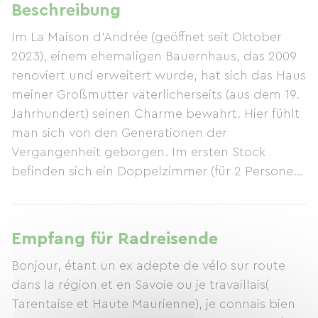
Beschreibung
Im La Maison d'Andrée (geöffnet seit Oktober
2023), einem ehemaligen Bauernhaus, das 2009
renoviert und erweitert wurde, hat sich das Haus
meiner Großmutter väterlicherseits (aus dem 19.
Jahrhundert) seinen Charme bewahrt. Hier fühlt
man sich von den Generationen der
Vergangenheit geborgen. Im ersten Stock
befinden sich ein Doppelzimmer (für 2 Personen)
und ein Maisonette-Familienzimmer für bis zu 6
Personen. Als ehemaliger Koch und
umweltbewusster Mensch biete ich Ihnen
Empfang für Radreisende
Gerichte mit regionalen Produkten und Zutaten
Bonjour, étant un ex adepte de vélo sur route
aus meinem eigenen Garten an. Seit Oktober
dans la région et en Savoie ou je travaillais(
2023 heiße ich meine Gäste und meinen kleinen
Tarentaise et Haute Maurienne), je connais bien
Hund Oyo herzlich willkommen – genau wie