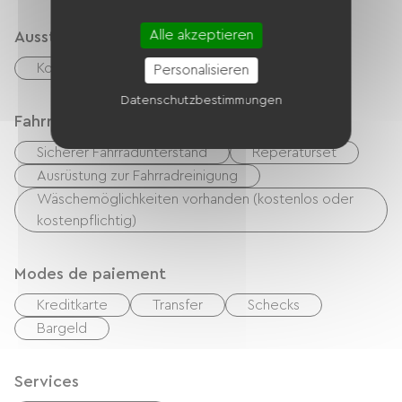
Alle akzeptieren
Ausstattung
Kostenloses WLAN
Personalisieren
Datenschutzbestimmungen
Fahrradannahme
Sicherer Fahrradunterstand
Reperaturset
Ausrüstung zur Fahrradreinigung
Wäschemöglichkeiten vorhanden (kostenlos oder
kostenpflichtig)
Modes de paiement
Kreditkarte
Transfer
Schecks
Bargeld
Services