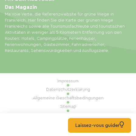
Das Magazin
Ma Voie Verte, die Referenzwebsite für grüne Wege in
Frankreich. Hier finden Sie die Karte der grünen Wege
Frankreichs sowie alle Tourismusfachleute und touristischen
Aktivitäten in weniger als 5 Kilometern Entfernung von den
Routen: Hotels, Campingplätze, Ferienhäuser,
Ferienwohnungen, Gästezimmer, Fahrradverleiher,
Restaurants, Sehenswürdigkeiten und Ausflugsziele.
Impressum
Datenschutzerklärung
Allgemeine Geschäftsbedingungen
Sitemap
Cookie-Einstellungen
Umsetzung: Mill, Privas
Laissez-vous guider
© 2026 Ma Voie Verte Alle Rechte vorbehalten