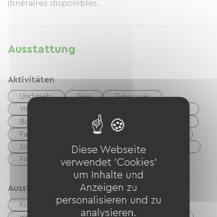
itinéraires disponibles.
Ihren Besuch!
Ausstattung
Aktivitäten
Und mehr
See
Gewässer
Wandern
Reiten
Golf
Minigolf
Boulodrome / Pétanque-Platz
Tennisplatz
Fahrrad
Mountainbike
Grüner Weg
Schattiger
Nachtclub
Thermalstation
Diese Webseite
Fitnesscenter
verwendet 'Cookies'
um Inhalte und
Anzeigen zu
Ausstattung
personalisieren und zu
Kostenloses WLAN
analysieren.