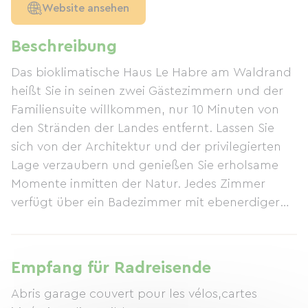
Website ansehen
Beschreibung
Das bioklimatische Haus Le Habre am Waldrand
heißt Sie in seinen zwei Gästezimmern und der
Familiensuite willkommen, nur 10 Minuten von
den Stränden der Landes entfernt. Lassen Sie
sich von der Architektur und der privilegierten
Lage verzaubern und genießen Sie erholsame
Momente inmitten der Natur. Jedes Zimmer
verfügt über ein Badezimmer mit ebenerdiger
Dusche und separatem WC, einen separaten
Eingang und eine Holzterrasse mit Blick auf ein
Waldstück mit Hängematten. Wer es lieber
Empfang für Radreisende
sonnig mag, kann das Solarium auf der großen
Abris garage couvert pour les vélos,cartes
Holzdachterrasse nutzen. Wir freuen uns auf