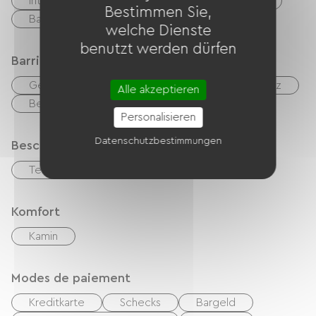
Internetzugang über Kabel
Gartenmöbel
Bestimmen Sie,
Babyausstattung
Fön
welche Dienste
benutzt werden dürfen
Barrierefreiheit
Geeignete Unterkunft
Geeigneter Parkplatz
Alle akzeptieren
Behindertengerechte Toiletten
Personalisieren
Datenschutzbestimmungen
Beschreibung
Terrasse
Privates, umzäuntes Gelände
Komfort
Kamin
Modes de paiement
Kreditkarte
Schecks
Bargeld