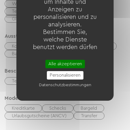
um Inhalte und
Wildwassersport
Golf
Tennis
Anzeigen zu
Tennisplatz
Fahrrad
Mountainbike
personalisieren und zu
Gleitschirmfliegen
Spielplatz
analysieren.
Bestimmen Sie,
Ausstattung
welche Dienste
Kostenloses WLAN
TV
DVD-Player
benutzt werden dürfen
Babyausstattung
Fön
Alle akzeptieren
Beschreibung
Personalisieren
Terrasse
Datenschutzbestimmungen
Modes de paiement
Kreditkarte
Schecks
Bargeld
Urlaubsgutscheine (ANCV)
Transfer