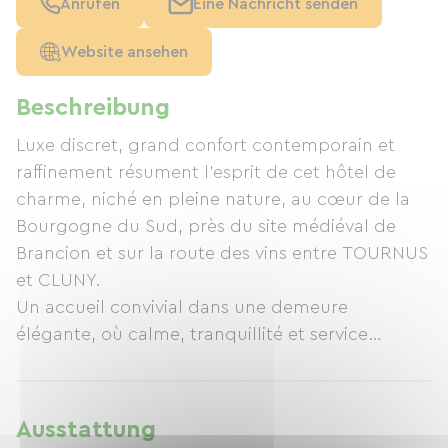
Anrufen
Eine Nachricht senden
Website ansehen
Beschreibung
Luxe discret, grand confort contemporain et
raffinement résument l’esprit de cet hôtel de
charme, niché en pleine nature, au cœur de la
Bourgogne du Sud, près du site médiéval de
Brancion et sur la route des vins entre TOURNUS
et CLUNY.
Un accueil convivial dans une demeure
élégante, où calme, tranquillité et service
personnalisé sont de mise. Le restaurant
gastronomique « Le Garde-Manger » proposant
une cuisine authentique de tradition, le bar,
Ausstattung
la piscine extérieure chauffée et le jardin