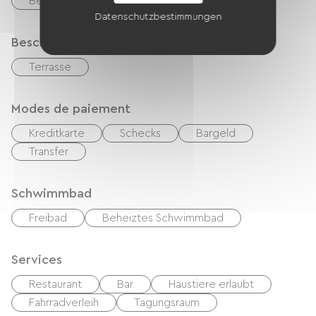
Behindertengerechte Toiletten
Datenschutzbestimmungen
Beschreibung
Terrasse
Modes de paiement
Kreditkarte
Schecks
Bargeld
Transfer
Schwimmbad
Freibad
Beheiztes Schwimmbad
Services
Restaurant
Bar
Haustiere erlaubt
Fahrradverleih
Tagungsraum