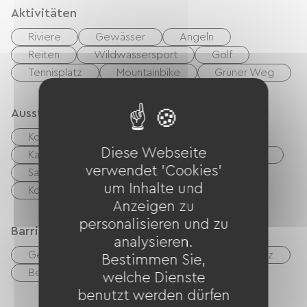
Aktivitäten
Riviere
Gewässer
Angeln
Reiten
Wildwassersport
Golf
Tennisplatz
Mountainbike
Grüner Weg
Ausstattung
Kostenloses WLAN
TV
TNT
Diese Webseite
Kabel / Satellit
Babyausstattung
Fön
verwendet 'Cookies'
Sammelwaschmaschine
um Inhalte und
Kollektiver Wäschetrockner
Anzeigen zu
personalisieren und zu
Barrierefreiheit
analysieren.
Geeignete Unterkunft
Geeigneter Parkplatz
Bestimmen Sie,
Behindertengerechte Toiletten
welche Dienste
benutzt werden dürfen