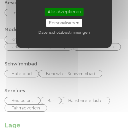
Beschreibung
Alle akzeptieren
Terrasse
Garage
Personalisieren
Modes de paiement
Datenschutzbestimmungen
Kreditkarte
Schecks
Bargeld
Urlaubsgutscheine (ANCV)
Restaurantkarten
Schwimmbad
Hallenbad
Beheiztes Schwimmbad
Services
Restaurant
Bar
Haustiere erlaubt
Fahrradverleih
Lage