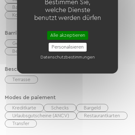
Bestimmen Sie,
Babyausstattung
TNT
TV
welche Dienste
Kostenloses WLAN
benutzt werden dürfen
Barrierefreiheit
Alle akzeptieren
Geeigneter Parkplatz
Personalisieren
Behindertengerechte Toiletten
Datenschutzbestimmungen
Beschreibung
Terrasse
Modes de paiement
Kreditkarte
Schecks
Bargeld
Urlaubsgutscheine (ANCV)
Restaurantkarten
Transfer