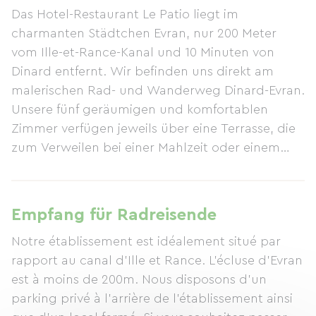
Das Hotel-Restaurant Le Patio liegt im
charmanten Städtchen Evran, nur 200 Meter
vom Ille-et-Rance-Kanal und 10 Minuten von
Dinard entfernt. Wir befinden uns direkt am
malerischen Rad- und Wanderweg Dinard-Evran.
Unsere fünf geräumigen und komfortablen
Zimmer verfügen jeweils über eine Terrasse, die
zum Verweilen bei einer Mahlzeit oder einem
Getränk einlädt. In einem sicheren
Nebengebäude können Sie Ihre Fahrräder
abstellen. Gaëlle und ihr Team freuen sich auf
Empfang für Radreisende
Ihren Besuch.
Notre établissement est idéalement situé par
rapport au canal d'Ille et Rance. L'écluse d'Evran
est à moins de 200m. Nous disposons d'un
parking privé à l'arrière de l'établissement ainsi