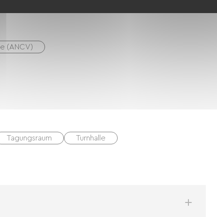
ne (ANCV)
Tagungsraum
Turnhalle