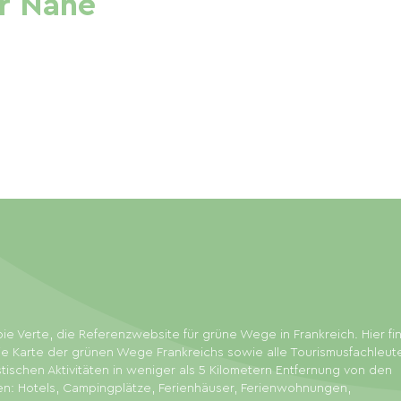
r Nähe
ie Verte, die Referenzwebsite für grüne Wege in Frankreich. Hier f
ie Karte der grünen Wege Frankreichs sowie alle Tourismusfachleut
stischen Aktivitäten in weniger als 5 Kilometern Entfernung von den
en: Hotels, Campingplätze, Ferienhäuser, Ferienwohnungen,