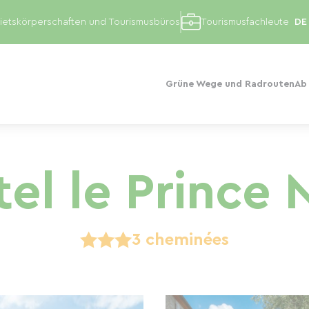
etskörperschaften und Tourismusbüros
Tourismusfachleute
Grüne Wege und Radrouten
Ab
el le Prince 
3 cheminées