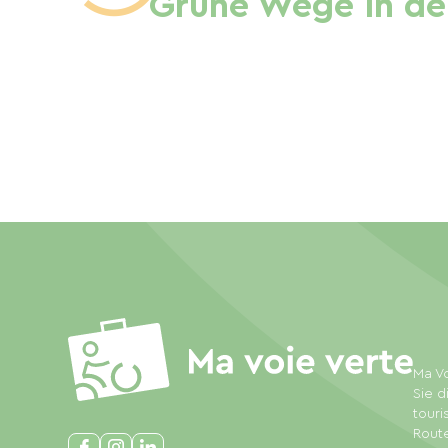
Grüne Wege in de
Ma Vo
Sie d
touri
Rout