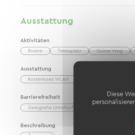
Ausstattung
Aktivitäten
Riviere
Tennisplatz
Grüner Weg
Ausstattung
Kostenloses WLAN
TV
TNT
Ca
Diese We
Barrierefreiheit
personalisiere
Geeignete Unterkunft
Beschreibung