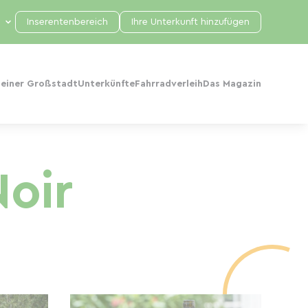
Inserentenbereich
Ihre Unterkunft hinzufügen
 einer Großstadt
Unterkünfte
Fahrradverleih
Das Magazin
Noir