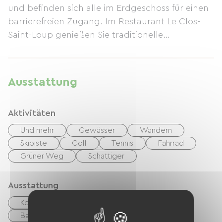
und befinden sich alle im Erdgeschoss für einen
barrierefreien Zugang. Im Restaurant Le Clos-
Saint-Loup genießen Sie traditionelle
französische Regionalküche in einem modernen
und einladenden Ambiente.
Ausstattung
Aktivitäten
Und mehr
Gewässer
Wandern
Skipiste
Golf
Tennis
Fahrrad
Grüner Weg
Schattiger
Ausstattung
Kostenloses WLAN
TV
TNT
Babyausstattung
Fön