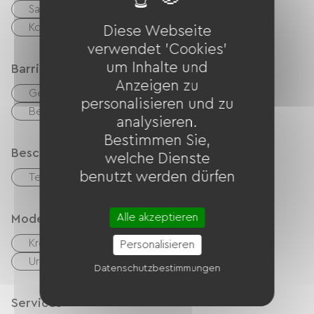
Sammelwaschmaschine
Kollektiver Wäschetrockner
Diese Webseite
verwendet 'Cookies'
um Inhalte und
Barrierefreiheit
Anzeigen zu
Geeignete Unterkunft
personalisieren und zu
Behindertengerechte Toiletten
analysieren.
Bestimmen Sie,
Beschreibung
welche Dienste
benutzt werden dürfen
Terrasse
Alle akzeptieren
Modes de paiement
Kreditkarte
Schecks
Bargeld
Personalisieren
Urlaubsgutscheine (ANCV)
Transfer
Datenschutzbestimmungen
Services