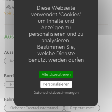
4 Personnes
Diese Webseite
Voir Le Logement
verwendet 'Cookies'
um Inhalte und
Anzeigen zu
personalisieren und zu
Ausstattung
analysieren.
Bestimmen Sie,
Ausstattung
welche Dienste
benutzt werden dürfen
Kostenloses WLAN
Alle akzeptieren
Barrierefreiheit
Personalisieren
PMR-Raum
Datenschutzbestimmungen
Fahrradannahme
Sicherer Fahrradunterstand
Reperaturset