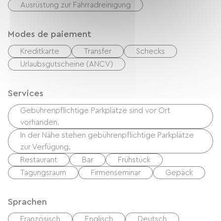
Ausrüstung zur Fahrradreinigung
Modes de paiement
Kreditkarte
Transfer
Schecks
Urlaubsgutscheine (ANCV)
Services
Gebührenpflichtige Parkplätze sind vor Ort
vorhanden.
In der Nähe stehen gebührenpflichtige Parkplätze
zur Verfügung.
Restaurant
Bar
Frühstück
Tagungsraum
Firmenseminar
Gepäck
Sprachen
Französisch
Englisch
Deutsch