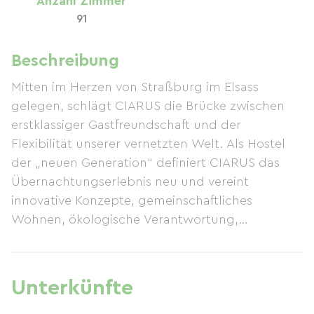
Anzahl Zimmer
91
Beschreibung
Mitten im Herzen von Straßburg im Elsass
gelegen, schlägt CIARUS die Brücke zwischen
erstklassiger Gastfreundschaft und der
Flexibilität unserer vernetzten Welt. Als Hostel
der „neuen Generation“ definiert CIARUS das
Übernachtungserlebnis neu und vereint
innovative Konzepte, gemeinschaftliches
Wohnen, ökologische Verantwortung,
erschwingliche Preise und lokales Flair. Seit
Jahren engagiert sich das CIARUS-Team für
verantwortungsvollen Tourismus und arbeitet
Unterkünfte
täglich daran, die Umweltauswirkungen seiner