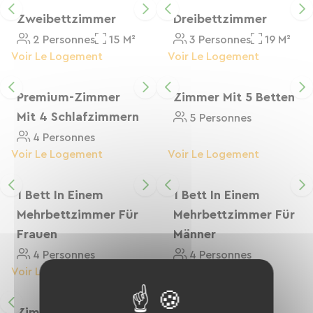
Aktivitäten durch konkrete und transparente
Maßnahmen zu minimieren. Umso mehr Grund,
Zweibettzimmer
Dreibettzimmer
dem Charme dieses einladenden Öko-Refugiums
2 Personnes
15 M²
3 Personnes
19 M²
und dem typischen Straßburger Lebensstil zu
Voir Le Logement
Voir Le Logement
erliegen! Nach einer erholsamen Nacht können
Sie sich im Restaurant kulinarisch verwöhnen
Premium-Zimmer
Zimmer Mit 5 Betten
lassen! Genießen Sie ein köstliches Frühstück mit
Mit 4 Schlafzimmern
5 Personnes
frischen Produkten und regionalen Spezialitäten:
4 Personnes
Gebäck, verschiedene Brotsorten, natürliche
Voir Le Logement
Voir Le Logement
Säfte, Marmeladen und IEP-Honig…
1 Bett In Einem
1 Bett In Einem
Mehrbettzimmer Für
Mehrbettzimmer Für
Frauen
Männer
4 Personnes
4 Personnes
Voir Le Logement
Voir Le Logement
Zimmer 4 Betten