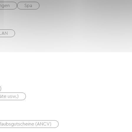
ungen
Spa
WLAN
äte usw.)
rlaubsgutscheine (ANCV)