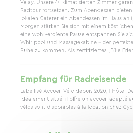
Velay. Unsere 44 klimatisierten Zimmer garan
Radtour fortsetzen. Zum Abendessen bieten 
lokalen Caterer ein Abendessen im Haus an 
Morgen stärken Sie sich mit einem köstliche
eine wohlverdiente Pause entspannen Sie si
Whirlpool und Massagekabine – der perfekte
Ruhe zu kommen. Als zertifiziertes „Bike Frie
komfortablen und herzlichen Aufenthalt zu b
Empfang für Radreisende
Labellisé Accueil Vélo depuis 2020, l'Hôtel De
Idéalement situé, il offre un accueil adapté
vélos sont disponibles à la location chez Cycl