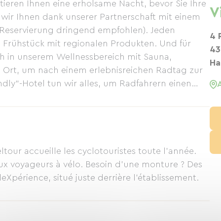
tieren Ihnen eine erholsame Nacht, bevor Sie Ihre
V
wir Ihnen dank unserer Partnerschaft mit einem
(Reservierung dringend empfohlen). Jeden
4 
n Frühstück mit regionalen Produkten. Und für
43
ch in unserem Wellnessbereich mit Sauna,
Ha
 Ort, um nach einem erlebnisreichen Radtag zur
ndly“-Hotel tun wir alles, um Radfahrern einen
ieten.
ltour accueille les cyclotouristes toute l'année.
 aux voyageurs à vélo. Besoin d'une monture ? Des
eXpérience, situé juste derrière l'établissement.