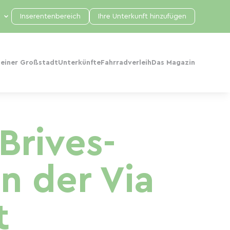
Inserentenbereich
Ihre Unterkunft hinzufügen
 einer Großstadt
Unterkünfte
Fahrradverleih
Das Magazin
Brives-
n der Via
t