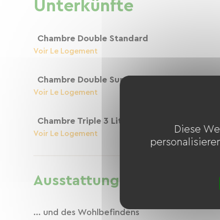
Unterkünfte
Chambre Double Standard
Voir Le Logement
Chambre Double Supérieure
Voir Le Logement
Chambre Triple 3 Lits Simples
Diese We
Voir Le Logement
personalisiere
Ausstattung
... und des Wohlbefindens