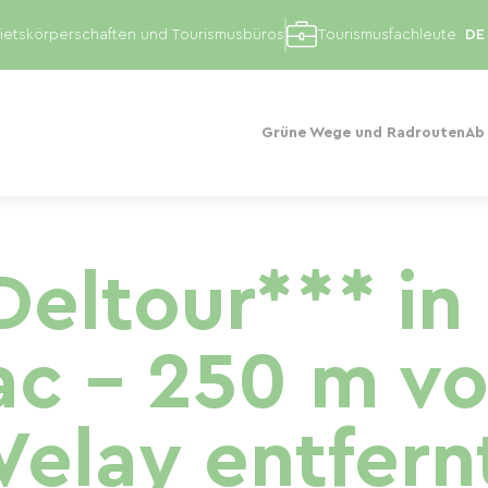
etskörperschaften und Tourismusbüros
Tourismusfachleute
Grüne Wege und Radrouten
Ab
Deltour*** in 
c - 250 m vo
Velay entfern