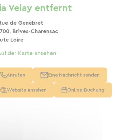
ia Velay entfernt
Rue de Genebret
700, Brives-Charensac
ute Loire
Auf der Karte ansehen
Anrufen
Eine Nachricht senden
Website ansehen
Online-Buchung