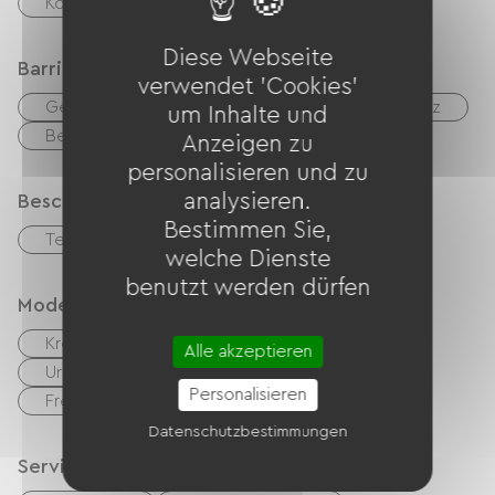
Kollektiver Wäschetrockner
Diese Webseite
Barrierefreiheit
verwendet 'Cookies'
Geeignete Unterkunft
Geeigneter Parkplatz
um Inhalte und
Behindertengerechte Toiletten
Anzeigen zu
personalisieren und zu
analysieren.
Beschreibung
Bestimmen Sie,
Terrasse
welche Dienste
benutzt werden dürfen
Modes de paiement
Kreditkarte
Schecks
Bargeld
Alle akzeptieren
Urlaubsgutscheine (ANCV)
Transfer
Personalisieren
Fremdwährung
Mandat International
Datenschutzbestimmungen
Services