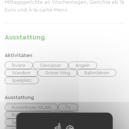
Mittagsgerichte an Wochentagen, Gerichte ab 16
Euro und À-la-carte-Menü.
Ausstattung
Aktivitäten
Riviere
Gewässer
Angeln
Wandern
Grüner Weg
Ballonfahren
Spielplatz
Ausstattung
Kostenloses WLAN
TV
Babyausstattung
Fön
Sammelwaschmaschine