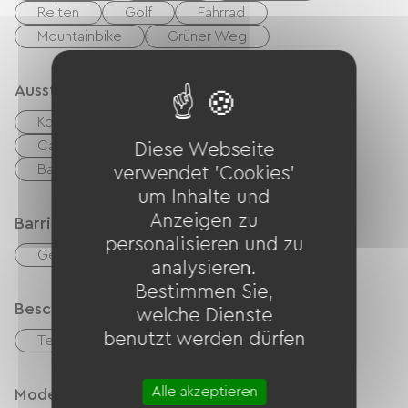
Reiten
Golf
Fahrrad
Mountainbike
Grüner Weg
Ausstattung
Kostenloses WLAN
TV
TNT
Canal +
Kabel / Satellit
Diese Webseite
Babyausstattung
Fön
verwendet 'Cookies'
um Inhalte und
Anzeigen zu
Barrierefreiheit
personalisieren und zu
Geeigneter Parkplatz
analysieren.
Bestimmen Sie,
Beschreibung
welche Dienste
benutzt werden dürfen
Terrasse
Alle akzeptieren
Modes de paiement