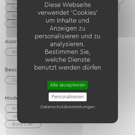
über die Pyrenäen.
Boulodrome / Pétanque-Platz
Tennisplatz
Diese Webseite
Fahrrad
Mountainbike
Grüner Weg
verwendet 'Cookies'
Schattiger
Billard
Thermalstation
um Inhalte und
Fitnesscenter
Anzeigen zu
personalisieren und zu
Ausstattung
analysieren.
Bestimmen Sie,
Kostenloses WLAN
TV
TNT
welche Dienste
benutzt werden dürfen
Beschreibung
Garage
Alle akzeptieren
Personalisieren
Modes de paiement
Datenschutzbestimmungen
Kreditkarte
Schecks
Bargeld
Urlaubsgutscheine (ANCV)
Transfer
Bons CAF